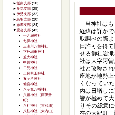
►
飯南支部
(10)
►
多気支部
(29)
►
伊勢支部
(32)
►
鳥羽支部
(20)
当神社はもと
►
志摩支部
(24)
▼
度会支部
(42)
経緯は詳かで
一之瀬神社
取調べの際よ
七保神社
日許可を得て
三瀬川八柱神社
下外城田神社
せる御社岩滝
並大神社
社は大字阿曽
中川神社
社と改称され
二見神社
二見興玉神社
座地が地勢上
五ヶ所神社
くなっていた
仙宮神社
八ヶ竃八幡神社
内は日増しに
八幡神社（南伊勢
響が極めて大
町）
りその総意に
八柱神社（古和浦）
八柱神社（大内山）
在の大紀町三