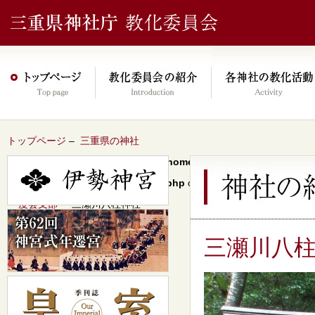
トップページ
–
三重県の神社
Warning
: Undefined array key 0 in
/home/xs046278/mie-jinjacho.or
content/themes/jinja2022/header.php
on line
64
–
度会支部
– 三瀬川八柱神社
三瀬川八