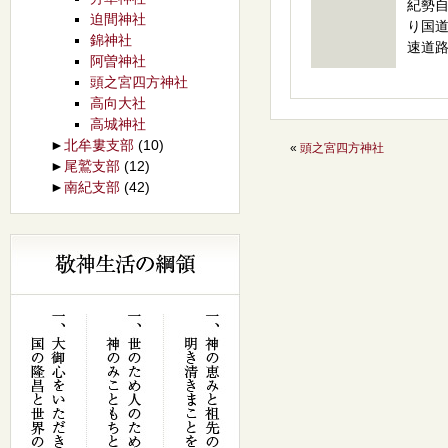
紀勢
迫間神社
り国
錦神社
速道
阿曽神社
頭之宮四方神社
高向大社
高城神社
►
北牟婁支部
(10)
«
頭之宮四方神社
►
尾鷲支部
(12)
►
南紀支部
(42)