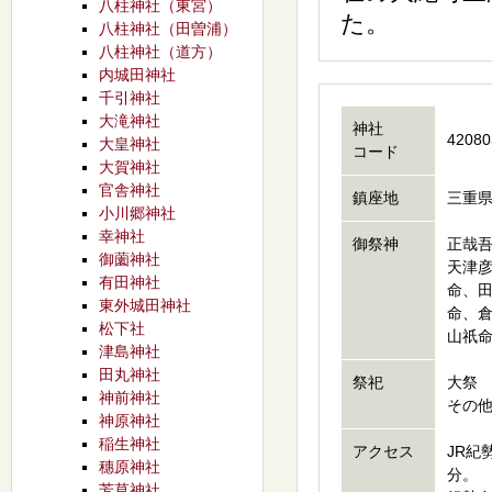
八柱神社（東宮）
た。
八柱神社（田曽浦）
八柱神社（道方）
内城田神社
千引神社
大滝神社
神社
42080
大皇神社
コード
大賀神社
官舎神社
鎮座地
三重県
小川郷神社
幸神社
御祭神
正哉
御薗神社
天津
有田神社
命、
東外城田神社
命、
松下社
山祇
津島神社
田丸神社
祭祀
大祭 
神前神社
その
神原神社
稲生神社
アクセス
JR紀
穗原神社
分。
芳草神社