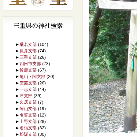
►
桑名支部
(104)
►
員弁支部
(74)
►
三重支部
(26)
►
四日市支部
(73)
►
鈴鹿支部
(67)
►
亀山・関支部
(20)
►
安芸支部
(26)
►
一志支部
(44)
►
津支部
(39)
►
久居支部
(7)
►
阿山支部
(19)
►
名賀支部
(12)
►
上野支部
(28)
►
名張支部
(32)
►
松阪支部
(30)