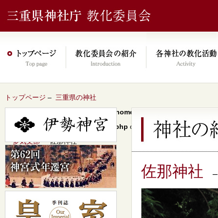
トップページ
–
三重県の神社
Warning
: Undefined array key 0 in
/home/xs046278/mie-jinjacho.or
content/themes/jinja2022/header.php
on line
64
–
多気支部
– 佐那神社
佐那神社
–