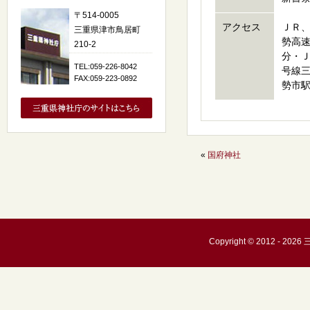
〒514-0005
アクセス
ＪＲ、
三重県津市鳥居町
勢高速
210-2
分・Ｊ
TEL:059-226-8042
号線
FAX:059-223-0892
勢市駅
«
国府神社
Copyright © 2012 - 20