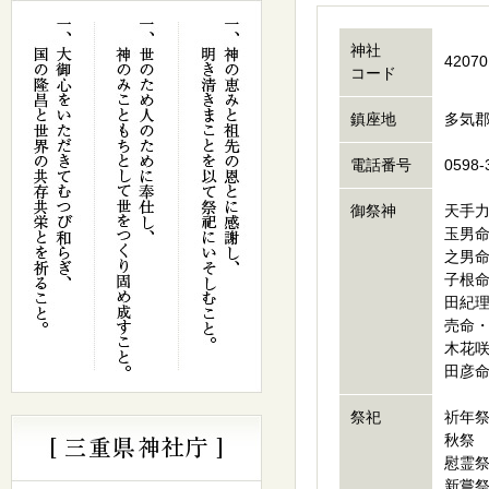
神社
42070
コード
鎮座地
多気郡
電話番号
0598-
御祭神
天手
玉男
之男
子根
田紀
売命
木花
田彦
祭祀
祈年
秋祭
慰霊
新嘗