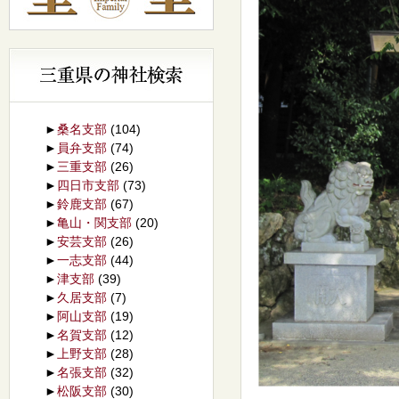
►
桑名支部
(104)
►
員弁支部
(74)
►
三重支部
(26)
►
四日市支部
(73)
►
鈴鹿支部
(67)
►
亀山・関支部
(20)
►
安芸支部
(26)
►
一志支部
(44)
►
津支部
(39)
►
久居支部
(7)
►
阿山支部
(19)
►
名賀支部
(12)
►
上野支部
(28)
►
名張支部
(32)
►
松阪支部
(30)