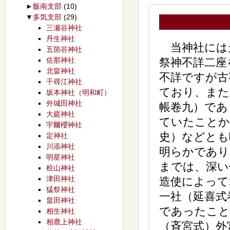
►
飯南支部
(10)
▼
多気支部
(29)
三瀬谷神社
丹生神社
当神社には天
五箇谷神社
佐那神社
祭神不詳二座
北畠神社
不詳ですが古
千尋江神社
ており、また
坂本神社（明和町）
外城田神社
帳卷九）であ
大庭神社
ていたことか
宇爾櫻神社
史）などとも
定神社
川添神社
明らかであり
明星神社
までは、深い
桧山神社
津田神社
造使によって
猛祭神社
一社（延喜式
畠田神社
であったこと
相生神社
相鹿上神社
（斉宮式）外