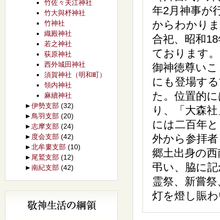
竹佐々夫江神社
年2月神事が
竹大與杼神社
からわかりま
竹神社
織殿神社
合祀、昭和1
若之神社
ております。
荻原神社
西外城田神社
御神徳尊いこ
須賀神社（明和町）
にも登場する
領内神社
た。位置的に
麻續神社
►
伊勢支部
(32)
り、「大森社
►
鳥羽支部
(20)
には二百年と
►
志摩支部
(24)
►
度会支部
(42)
外から参拝者
►
北牟婁支部
(10)
郷土出身の西
►
尾鷲支部
(12)
弔い、脇に記
►
南紀支部
(42)
霊祭、新嘗祭
灯を燈し賑わ