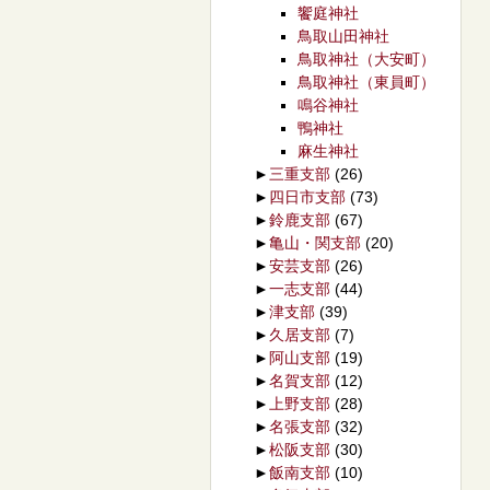
饗庭神社
鳥取山田神社
鳥取神社（大安町）
鳥取神社（東員町）
鳴谷神社
鴨神社
麻生神社
►
三重支部
(26)
►
四日市支部
(73)
►
鈴鹿支部
(67)
►
亀山・関支部
(20)
►
安芸支部
(26)
►
一志支部
(44)
►
津支部
(39)
►
久居支部
(7)
►
阿山支部
(19)
►
名賀支部
(12)
►
上野支部
(28)
►
名張支部
(32)
►
松阪支部
(30)
►
飯南支部
(10)