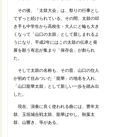
その後、「太鼓大会」は、祭りの行事とし
てずっと続けられている。その間、太鼓の叩
き手も中学生から高校生・大人にと輪も大き
くなって「山口の太鼓」として親しまれるよ
うになり、平成2年にはこの太鼓の伝承と発
展を願う有志が集まり「保存会」が創られ
た。
そして太鼓の名称も、その昔、山口の住人
が初めて住みついた「龍華」の地名を入れ、
「山口龍華太鼓」として新しい一歩を踏み出
した。
現在、演奏に良く使われる曲には、豊年太
鼓、玉垣城合戦太鼓、龍華ばやし、秋葉太
鼓、山響き、等がある。