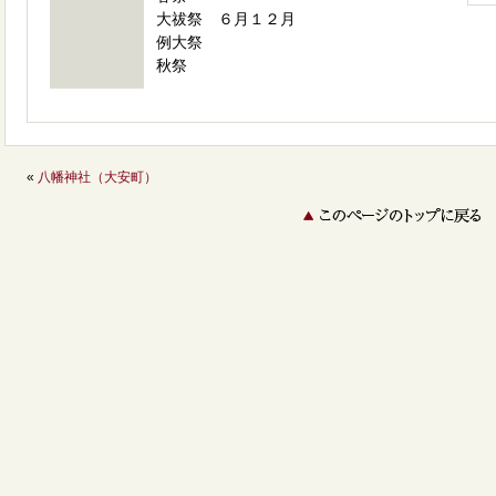
大祓祭 ６月１２月
例大祭
秋祭
«
八幡神社（大安町）