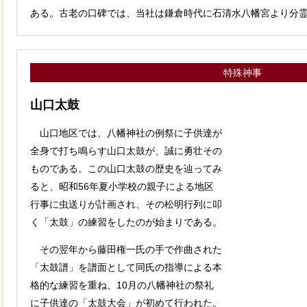
ある。古老の口碑では、当社は鎌倉時代に石清水八幡宮より分
特殊神事
山口太鼓
山口地区では、八幡神社の例祭に子供達が
全身で打ち鳴らす山口太鼓が、誠に勇壮その
ものである。この山口太鼓の歴史を辿ってみ
ると、昭和56年夏小学校の親子による地区
行事に虫送りが計画され、その松明行列に叩
く「太鼓」の練習をしたのが始まりである。
その翌年から藤田権一氏の手で作曲された
「太鼓譜」を譜面として同氏の指導による本
格的な練習を重ね、10月の八幡神社の祭礼
に子供達の「太鼓大会」が初めて行われた。