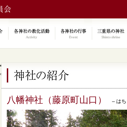
e/xs046278/mie-jinjacho.or.jp/public_html/kyoka.mie-jinjacho.or.
on line
64
八幡神社（藤原町山口）
– はち