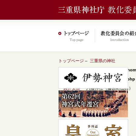
トップページ
–
三重県の神社
Warning
: Undefined array key 0 in
/hom
content/themes/jinja2022/header.php
–
員弁支部
– 八幡神社（藤原町山口）