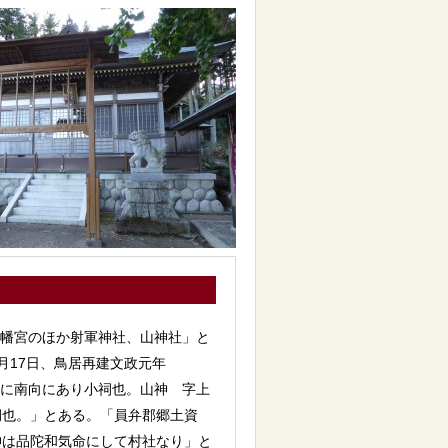
八幡宮のほか射軍神社、山神社」と
月17日、鳥居再建文政元年
前に南向にあり小祠也。山神 字上
祠也。」とある。「員弁郡郷土資
神は品陀和気命にして村社なり」と