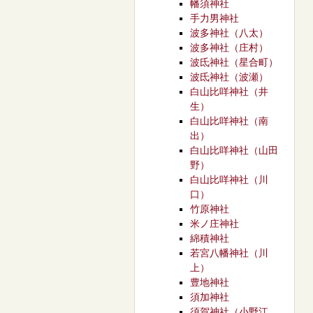
幡須神社
手力男神社
波多神社（八太）
波多神社（庄村）
波氐神社（星合町）
波氐神社（波瀬）
白山比咩神社（井
生）
白山比咩神社（南
出）
白山比咩神社（山田
野）
白山比咩神社（川
口）
竹原神社
米ノ庄神社
綿積神社
若宮八幡神社（川
上）
豊地神社
須加神社
須賀神社（小野江