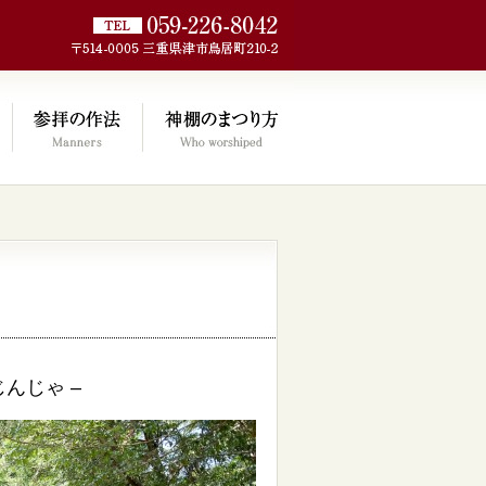
jp/wp/wp-
んじゃ –