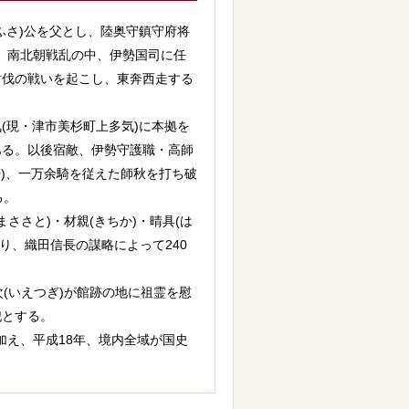
ふさ)公を父とし、陸奥守鎮守府将
は、南北朝戦乱の中、伊勢国司に任
討伐の戦いを起こし、東奔西走する
気(現・津市美杉町上多気)に本拠を
ある。以後宿敵、伊勢守護職・高師
50)、一万余騎を従えた師秋を打ち破
る。
まささと)・材親(きちか)・晴具(は
至り、織田信長の謀略によって240
次(いえつぎ)が館跡の地に祖霊を慰
祀とする。
加え、平成18年、境内全域が国史