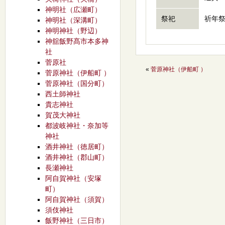
神明社（広瀬町）
祭祀
祈年
神明社（深溝町）
神明神社（野辺）
神舘飯野髙市本多神
社
菅原社
«
菅原神社（伊船町 ）
菅原神社（伊船町 ）
菅原神社（国分町）
西土師神社
貴志神社
賀茂大神社
都波岐神社・奈加等
神社
酒井神社（徳居町）
酒井神社（郡山町）
長瀬神社
阿自賀神社（安塚
町）
阿自賀神社（須賀）
須伎神社
飯野神社（三日市）