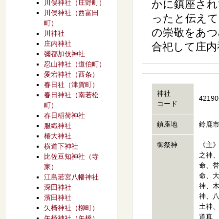
かに鎮座され
川俣神社（庄野町）
川俣神社（西富田
ったと伝えて
町）
の崇敬をあつ
川神社
庄内神社
合祀して庄内
彌都加伎神社
忍山神社（道伯町）
愛宕神社（西条）
春日社（津賀町）
神社
春日神社（南若松
42190
コード
町）
春日稲荷神社
鎮座地
鈴鹿市
服織神社
椿大神社
御祭神
《主
横道下神社
之神
比佐豆知神社（寺
命、
家）
命、
江島若宮八幡神社
神、
深田神社
神、
濱田神社
土神
矢椅神社（柳町）
道真
矢椅神社（矢橋）