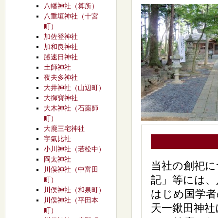
八幡神社（算所）
八重垣神社（十宮
町）
加佐登神社
加和良神社
勝速日神社
土師神社
夜夫多神社
大井神社（山辺町）
大御寶神社
大木神社（石薬師
町）
大鹿三宅神社
宇氣比社
小川神社（若松中）
岡太神社
当社の創祀に
川俣神社（中富田
記」等には、
町）
川俣神社（和泉町）
はじめ国学者
川俣神社（平田本
天一鍬田神社
町）