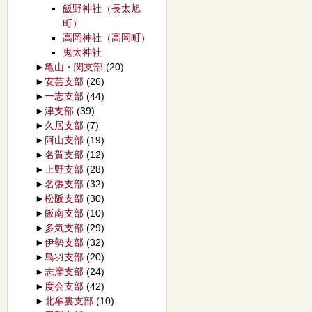
飯野神社（長太旭
町）
高岡神社（高岡町）
鬼太神社
►
亀山・関支部
(20)
►
安芸支部
(26)
►
一志支部
(44)
►
津支部
(39)
►
久居支部
(7)
►
阿山支部
(19)
►
名賀支部
(12)
►
上野支部
(28)
►
名張支部
(32)
►
松阪支部
(30)
►
飯南支部
(10)
►
多気支部
(29)
►
伊勢支部
(32)
►
鳥羽支部
(20)
►
志摩支部
(24)
►
度会支部
(42)
►
北牟婁支部
(10)