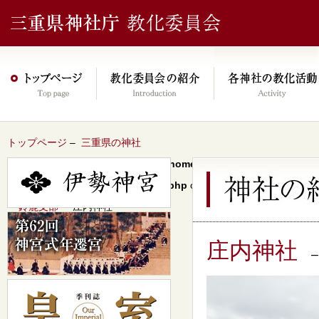
トップページ
–
三重県の神社
Warning
: Undefined array key 0 in
/home/xs046278/mie-jinjacho.or
content/themes/jinja2022/header.php
on line
64
–
鈴鹿支部
– 庄内神社
庄内神社
–