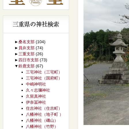
►
桑名支部
(104)
►
員弁支部
(74)
►
三重支部
(26)
►
四日市支部
(73)
▼
鈴鹿支部
(67)
三宅神社（三宅町）
三宅神社（国府町）
中嶋神明社
久々志彌神社
久留真神社
伊奈冨神社
住吉神社（住吉町）
八幡神社（地子町 ）
八幡神社（磯山）
八幡神社（竹野）