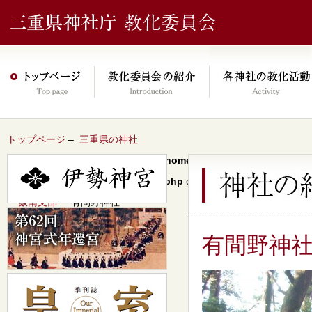
トップページ
–
三重県の神社
Warning
: Undefined array key 0 in
/home/xs046278/mie-jinjacho.or
content/themes/jinja2022/header.php
on line
64
–
飯南支部
– 有間野神社
有間野神