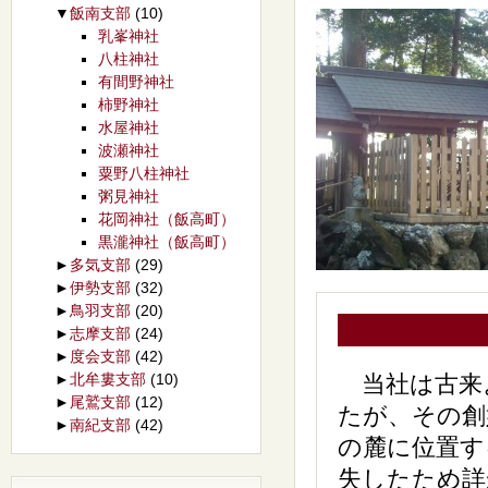
▼
飯南支部
(10)
乳峯神社
八柱神社
有間野神社
柿野神社
水屋神社
波瀬神社
粟野八柱神社
粥見神社
花岡神社（飯高町）
黒瀧神社（飯高町）
►
多気支部
(29)
►
伊勢支部
(32)
►
鳥羽支部
(20)
►
志摩支部
(24)
►
度会支部
(42)
►
北牟婁支部
(10)
当社は古来
►
尾鷲支部
(12)
たが、その創
►
南紀支部
(42)
の麓に位置す
失したため詳