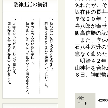
免れたが、そ
坂在住の長井
享保２０年（
喜八郎が奉献
飯高信勝の記
また、享保
石八斗六升の
怠なく勤めた
明治４２年６
山神社を合祀
６日、神饌幣
神社
42060
コード