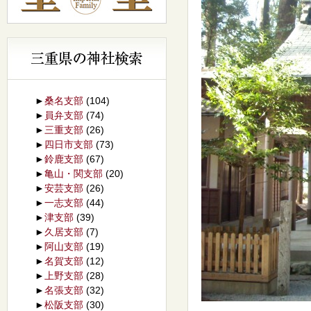
►
桑名支部
(104)
►
員弁支部
(74)
►
三重支部
(26)
►
四日市支部
(73)
►
鈴鹿支部
(67)
►
亀山・関支部
(20)
►
安芸支部
(26)
►
一志支部
(44)
►
津支部
(39)
►
久居支部
(7)
►
阿山支部
(19)
►
名賀支部
(12)
►
上野支部
(28)
►
名張支部
(32)
►
松阪支部
(30)