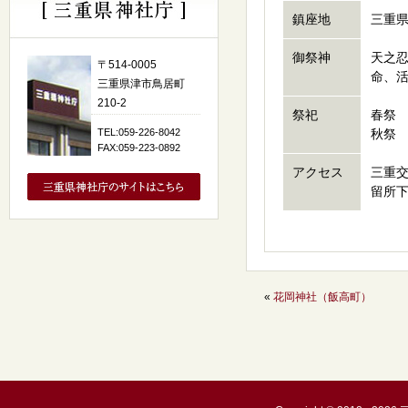
鎮座地
三重県
御祭神
天之
〒514-0005
命、
三重県津市鳥居町
210-2
祭祀
春祭 
TEL:059-226-8042
秋祭 
FAX:059-223-0892
アクセス
三重
留所
«
花岡神社（飯高町）