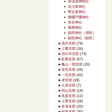
赤須賀神明社
近江島神社
野志里神社
鎭國守國神社
長谷神社
鞆尾神社
額田神社（増田）
額田神社（額田）
►
員弁支部
(74)
►
三重支部
(26)
►
四日市支部
(73)
►
鈴鹿支部
(67)
►
亀山・関支部
(20)
►
安芸支部
(26)
►
一志支部
(44)
►
津支部
(39)
►
久居支部
(7)
►
阿山支部
(19)
►
名賀支部
(12)
►
上野支部
(28)
►
名張支部
(32)
►
松阪支部
(30)