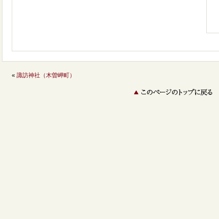
«
諏訪神社（木曽岬町）