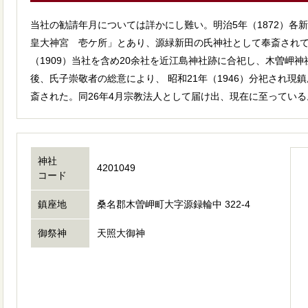
当社の勧請年月については詳かにし難い。明治5年（1872）各
皇大神宮 壱ケ所」とあり、源緑新田の氏神社として奉斎されて
（1909）当社を含め20余社を近江島神社跡に合祀し、木曽岬
後、氏子崇敬者の総意により、 昭和21年（1946）分祀され現
斎された。同26年4月宗教法人として届け出、現在に至っている
神社
4201049
コード
鎮座地
桑名郡木曽岬町大字源録輪中 322-4
御祭神
天照大御神