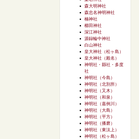
森大明神社
森忠名神明神社
楠神社
櫛田神社
深江神社
源録輪中神社
白山神社
皇大神社（松ヶ島）
皇大神社（殿名）
神明社・縣社・多度
社
神明社（今島）
神明社（北別所）
神明社（又木）
神明社（和泉）
神明社（嘉例川）
神明社（大島）
神明社（平方）
神明社（播磨）
神明社（東汰上）
神明社（松ヶ島）