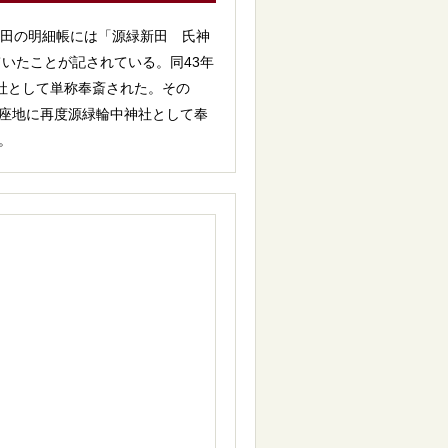
新田の明細帳には「源緑新田 氏神
いたことが記されている。同43年
神社として単称奉斎された。その
鎮座地に再度源緑輪中神社として奉
。