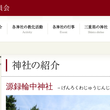
e/xs046278/mie-jinjacho.or.jp/public_html/kyoka.mie-jinjacho.or.
on line
64
源録輪中神社
– げんろくわじゅうじんじ