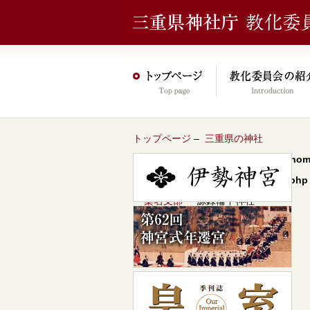
トップページ
–
三重県の神社
Warning
: Undefined array key 0 in
/hom
content/themes/jinja2022/header.php
–
桑名支部
– 源録輪中神社