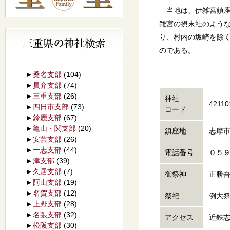
当地は、伊雑宮鎮座
雑宮の摂末社のよう
り、村内の坂崎を除
のである。
►
桑名支部
(104)
►
員弁支部
(74)
►
三重支部
(26)
神社
42110
►
四日市支部
(73)
コード
►
鈴鹿支部
(67)
►
亀山・関支部
(20)
鎮座地
志摩市
►
安芸支部
(26)
►
一志支部
(44)
電話番号
０５
►
津支部
(39)
►
久居支部
(7)
御祭神
正勝
►
阿山支部
(19)
►
名賀支部
(12)
祭祀
例大
►
上野支部
(28)
►
名張支部
(32)
アクセス
近鉄
►
松阪支部
(30)