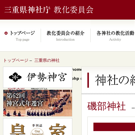
トップページ
–
三重県の神社
Warning
: Undefined array key 0 in
/home/xs046278/mie-jinjacho.or
content/themes/jinja2022/header.php
on line
64
–
志摩支部
– 磯部神社
磯部神社
–