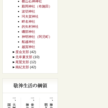
横山石神神社
殿岡神社（布施田）
波切神社
珂夫賀神社
畔名神社
的矢村神社
磯部神社
神明神社（阿児町）
船越神社
越賀神社
►
度会支部
(42)
►
北牟婁支部
(10)
►
尾鷲支部
(12)
►
南紀支部
(42)