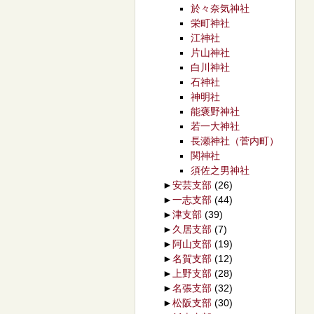
於々奈気神社
栄町神社
江神社
片山神社
白川神社
石神社
神明社
能褒野神社
若一大神社
長瀬神社（菅内町）
関神社
須佐之男神社
►
安芸支部
(26)
►
一志支部
(44)
►
津支部
(39)
►
久居支部
(7)
►
阿山支部
(19)
►
名賀支部
(12)
►
上野支部
(28)
►
名張支部
(32)
►
松阪支部
(30)