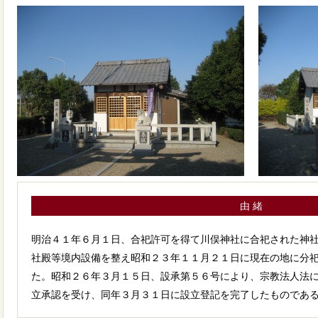
由 緒
明治４１年６月１日、合祀許可を得て川俣神社に合祀された神
社殿等境内設備を整え昭和２３年１１月２１日に現在の地に分
た。昭和２６年３月１５日、設承第５６号により、宗教法人法
立承認を受け、同年３月３１日に設立登記を完了したものであ