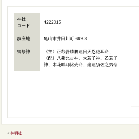
神社
4222015
コード
鎮座地
亀山市井田川町 699-3
御祭神
《主》正哉吾勝勝速日天忍穂耳命、
《配》八衢比古神、大若子神、乙若子
神、木花咲耶比売命、建速須佐之男命
«
神明社