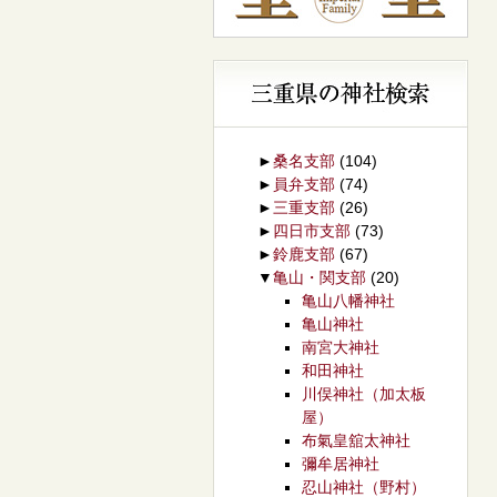
►
桑名支部
(104)
►
員弁支部
(74)
►
三重支部
(26)
►
四日市支部
(73)
►
鈴鹿支部
(67)
▼
亀山・関支部
(20)
亀山八幡神社
亀山神社
南宮大神社
和田神社
川俣神社（加太板
屋）
布氣皇舘太神社
彌牟居神社
忍山神社（野村）