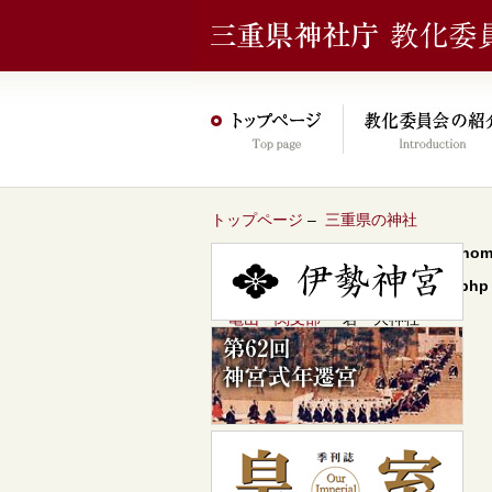
トップページ
–
三重県の神社
Warning
: Undefined array key 0 in
/hom
content/themes/jinja2022/header.php
–
亀山・関支部
– 若一大神社