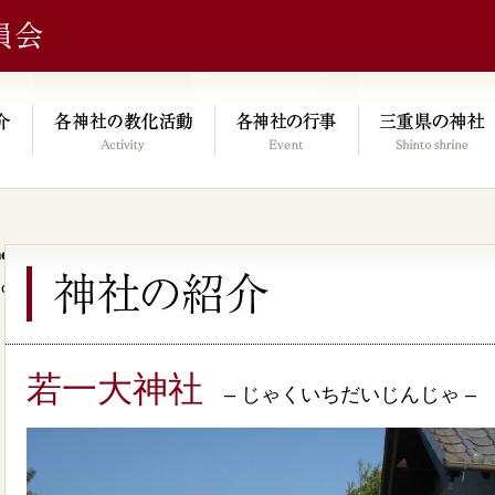
e/xs046278/mie-jinjacho.or.jp/public_html/kyoka.mie-jinjacho.or.
on line
64
若一大神社
– じゃくいちだいじんじゃ –