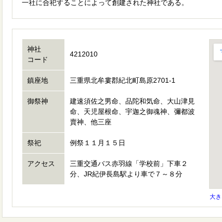
一社に合祀することによって創建された神社である。
神社
4212010
コード
鎮座地
三重県北牟婁郡紀北町島原2701-1
御祭神
建速須佐之男命、品陀和気命、大山津見
命、天児屋根命、宇迦之御魂神、彌都波
賣神、他三座
祭祀
例祭１１月１５日
アクセス
三重交通バス赤羽線「学校前」下車２
分、JR紀伊長島駅より車で７～８分
大き