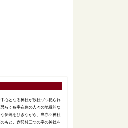
中心となる神社が数社づつ祀られ
、恐らく各字在住の人々の地縁的な
様な伝統をひきながら、当赤羽神社
策のもと、赤羽村三つの字の神社を