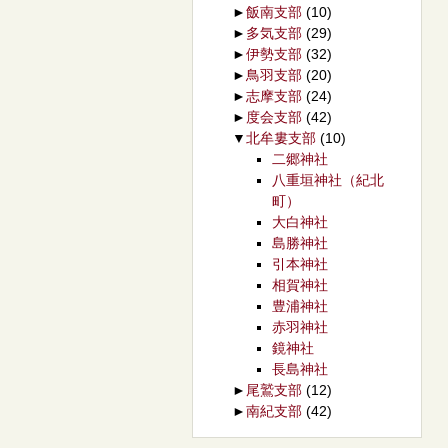
►
飯南支部
(10)
►
多気支部
(29)
►
伊勢支部
(32)
►
鳥羽支部
(20)
►
志摩支部
(24)
►
度会支部
(42)
▼
北牟婁支部
(10)
二郷神社
八重垣神社（紀北
町）
大白神社
島勝神社
引本神社
相賀神社
豊浦神社
赤羽神社
鏡神社
長島神社
►
尾鷲支部
(12)
►
南紀支部
(42)