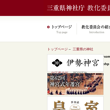
トップページ
–
三重県の神社
Warning
: Undefined array key 0 in
/hom
content/themes/jinja2022/header.php
–
北牟婁支部
– 赤羽神社