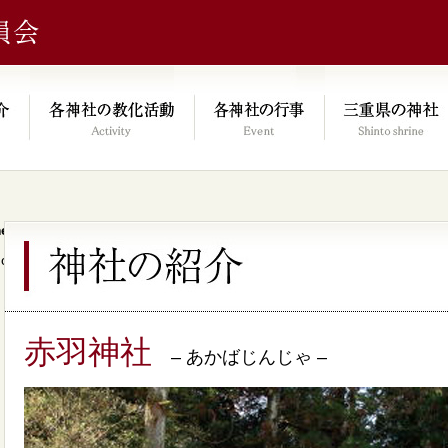
e/xs046278/mie-jinjacho.or.jp/public_html/kyoka.mie-jinjacho.or.
on line
64
赤羽神社
– あかばじんじゃ –