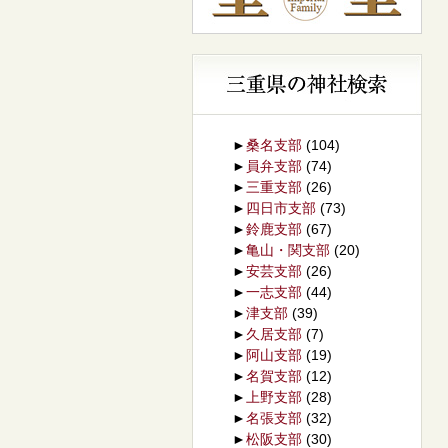
►
桑名支部
(104)
►
員弁支部
(74)
►
三重支部
(26)
►
四日市支部
(73)
►
鈴鹿支部
(67)
►
亀山・関支部
(20)
►
安芸支部
(26)
►
一志支部
(44)
►
津支部
(39)
►
久居支部
(7)
►
阿山支部
(19)
►
名賀支部
(12)
►
上野支部
(28)
►
名張支部
(32)
►
松阪支部
(30)