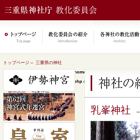
トップページ
–
三重県の神社
Warning
: Undefined array key 0 in
/home/xs046278/mie-jinjacho.or
content/themes/jinja2022/header.php
on line
64
–
飯南支部
– 乳峯神社
乳峯神社
–