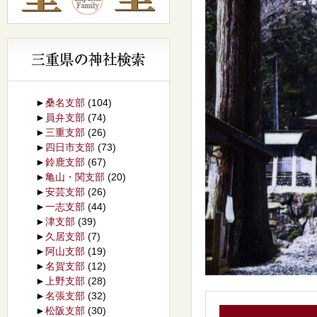
►
桑名支部
(104)
►
員弁支部
(74)
►
三重支部
(26)
►
四日市支部
(73)
►
鈴鹿支部
(67)
►
亀山・関支部
(20)
►
安芸支部
(26)
►
一志支部
(44)
►
津支部
(39)
►
久居支部
(7)
►
阿山支部
(19)
►
名賀支部
(12)
►
上野支部
(28)
►
名張支部
(32)
►
松阪支部
(30)