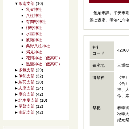
▼
飯南支部
(10)
乳峯神社
創始未詳。平安末期
八柱神社
麓に遷座、明治41年
有間野神社
柿野神社
水屋神社
波瀬神社
粟野八柱神社
神社
42060
粥見神社
コード
花岡神社（飯高町）
黒瀧神社（飯高町）
鎮座地
三重県
►
多気支部
(29)
►
伊勢支部
(32)
御祭神
《主
►
鳥羽支部
(20)
《合
►
志摩支部
(24)
神、
►
度会支部
(42)
命、
►
北牟婁支部
(10)
►
尾鷲支部
(12)
祭祀
春季御
►
南紀支部
(42)
秋季大
紀元