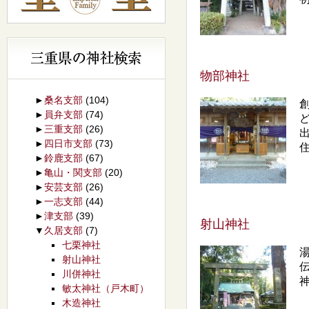
物部神社
►
桑名支部
(104)
►
員弁支部
(74)
►
三重支部
(26)
►
四日市支部
(73)
住
►
鈴鹿支部
(67)
►
亀山・関支部
(20)
►
安芸支部
(26)
►
一志支部
(44)
►
津支部
(39)
射山神社
▼
久居支部
(7)
七栗神社
射山神社
川併神社
敏太神社（戸木町）
木造神社