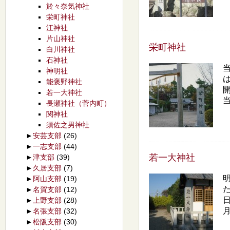
於々奈気神社
栄町神社
江神社
片山神社
栄町神社
白川神社
石神社
神明社
能褒野神社
若一大神社
当
長瀬神社（菅内町）
関神社
須佐之男神社
►
安芸支部
(26)
►
一志支部
(44)
若一大神社
►
津支部
(39)
►
久居支部
(7)
►
阿山支部
(19)
►
名賀支部
(12)
►
上野支部
(28)
月
►
名張支部
(32)
►
松阪支部
(30)