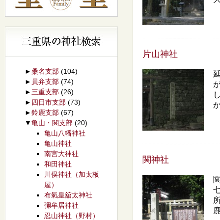
片山神社
►
桑名支部
(104)
►
員弁支部
(74)
►
三重支部
(26)
►
四日市支部
(73)
か
►
鈴鹿支部
(67)
▼
亀山・関支部
(20)
亀山八幡神社
亀山神社
南宮大神社
関神社
和田神社
川俣神社（加太板
屋）
布氣皇舘太神社
彌牟居神社
鹿
忍山神社（野村）