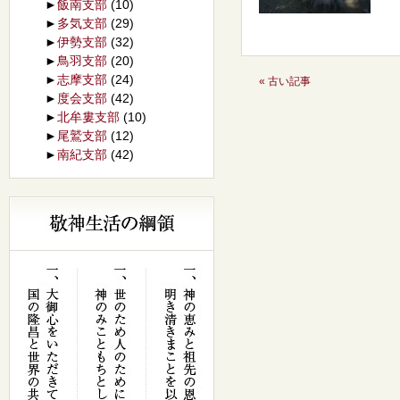
►
飯南支部
(10)
►
多気支部
(29)
►
伊勢支部
(32)
►
鳥羽支部
(20)
►
志摩支部
(24)
« 古い記事
►
度会支部
(42)
►
北牟婁支部
(10)
►
尾鷲支部
(12)
►
南紀支部
(42)