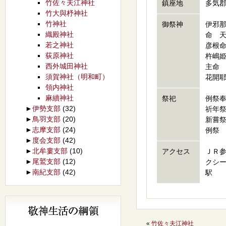
竹佐々夫江神社
鎮座地
多気郡
竹大與杼神社
竹神社
御祭神
伊邪
織殿神社
命 
若之神社
彦根
荻原神社
杵嶋
西外城田神社
主命
須賀神社（明和町）
花開
領内神社
麻續神社
祭祀
例祭
►
伊勢支部
(32)
祈年
►
鳥羽支部
(20)
新嘗
►
志摩支部
(24)
例祭
►
度会支部
(42)
►
北牟婁支部
(10)
アクセス
ＪＲ
►
尾鷲支部
(12)
クシ
►
南紀支部
(42)
駅
«
竹佐々夫江神社