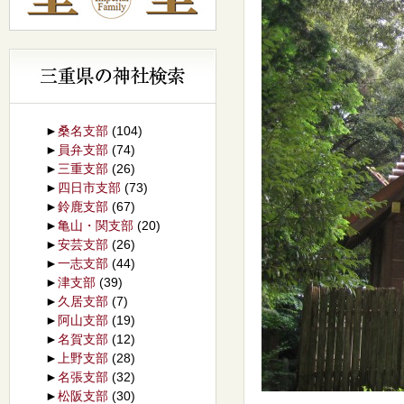
►
桑名支部
(104)
►
員弁支部
(74)
►
三重支部
(26)
►
四日市支部
(73)
►
鈴鹿支部
(67)
►
亀山・関支部
(20)
►
安芸支部
(26)
►
一志支部
(44)
►
津支部
(39)
►
久居支部
(7)
►
阿山支部
(19)
►
名賀支部
(12)
►
上野支部
(28)
►
名張支部
(32)
►
松阪支部
(30)