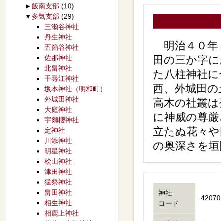
►
飯南支部
(10)
▼
多気支部
(29)
三瀬谷神社
丹生神社
明治４０年１
五箇谷神社
佐那神社
田の三か字に
北畠神社
た八柱神社に
千尋江神社
西、外城田の
坂本神社（明和町）
外城田神社
高木の社叢は
大庭神社
に神威の尊厳
宇爾櫻神社
立たぬ花々や
定神社
川添神社
の奥深さを垣
明星神社
桧山神社
津田神社
猛祭神社
畠田神社
神社
42070
相生神社
コード
相鹿上神社