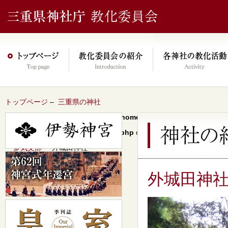
トップページ
–
三重県の神社
Warning
: Undefined array key 0 in
/home/xs046278/mie-jinjacho.or
content/themes/jinja2022/header.php
on line
64
–
多気支部
– 外城田神社
外城田神