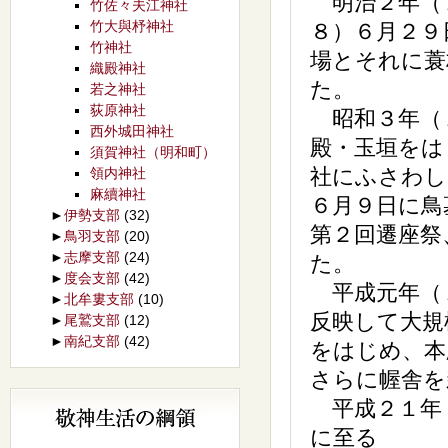
明治２年（１
竹佐々夫江神社
竹大與杼神社
８）６月２９
竹神社
場とそれに蓑
織殿神社
た。
若之神社
荻原神社
昭和３年（１
西外城田神社
殿・玉垣をは
須賀神社（明和町）
社にふさわし
領内神社
麻續神社
６月９日に鳥
►
伊勢支部
(32)
第２回遷座祭
►
鳥羽支部
(20)
►
志摩支部
(24)
た。
►
度会支部
(42)
平成元年（１
►
北牟婁支部
(10)
反映して大規
►
尾鷲支部
(12)
►
南紀支部
(42)
をはじめ、本
さらに幄舎を
平成２１年（
に至る