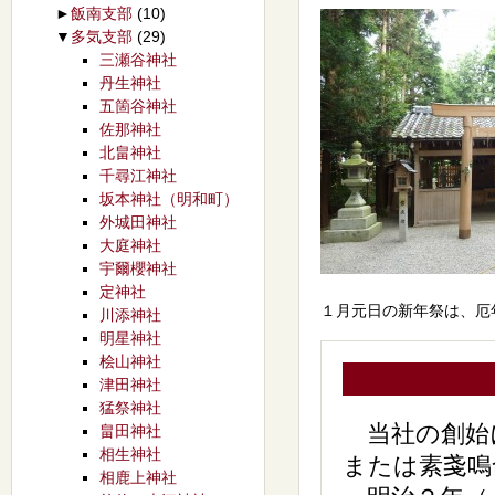
►
飯南支部
(10)
▼
多気支部
(29)
三瀬谷神社
丹生神社
五箇谷神社
佐那神社
北畠神社
千尋江神社
坂本神社（明和町）
外城田神社
大庭神社
宇爾櫻神社
定神社
１月元日の新年祭は、厄
川添神社
明星神社
桧山神社
津田神社
猛祭神社
当社の創始
畠田神社
相生神社
または素戔鳴
相鹿上神社