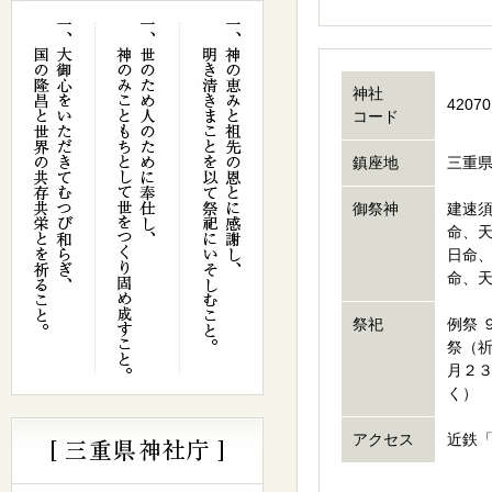
神社
42070
コード
鎮座地
三重
御祭神
建速
命、
日命
命、
祭祀
例祭 
祭（祈
月２３
く）
アクセス
近鉄