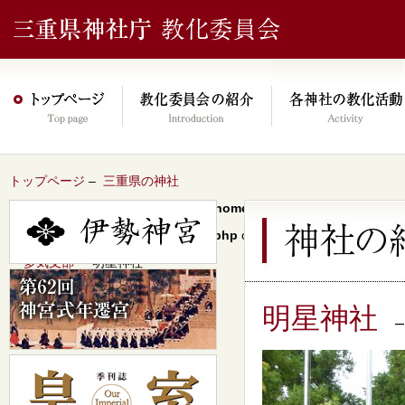
トップページ
–
三重県の神社
Warning
: Undefined array key 0 in
/home/xs046278/mie-jinjacho.or
content/themes/jinja2022/header.php
on line
64
–
多気支部
– 明星神社
明星神社
–