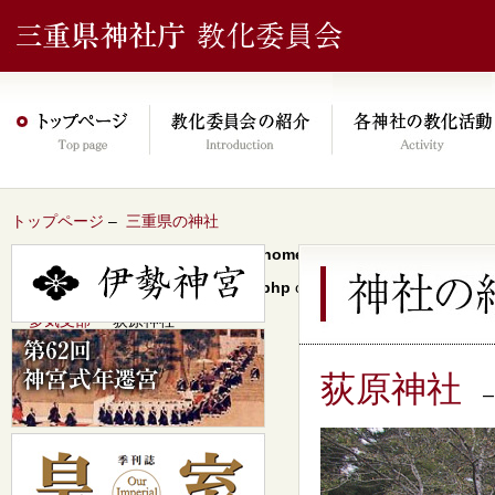
トップページ
–
三重県の神社
Warning
: Undefined array key 0 in
/home/xs046278/mie-jinjacho.or
content/themes/jinja2022/header.php
on line
64
–
多気支部
– 荻原神社
荻原神社
–