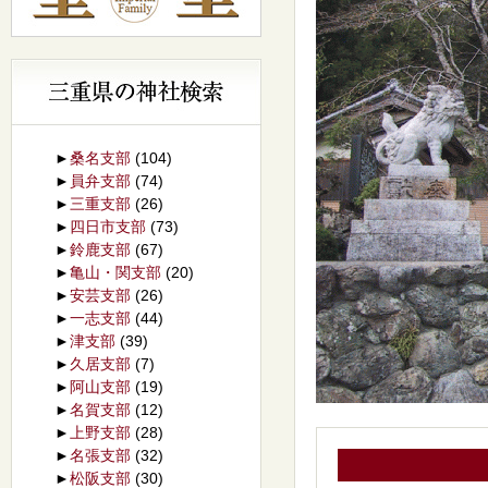
►
桑名支部
(104)
►
員弁支部
(74)
►
三重支部
(26)
►
四日市支部
(73)
►
鈴鹿支部
(67)
►
亀山・関支部
(20)
►
安芸支部
(26)
►
一志支部
(44)
►
津支部
(39)
►
久居支部
(7)
►
阿山支部
(19)
►
名賀支部
(12)
►
上野支部
(28)
►
名張支部
(32)
►
松阪支部
(30)