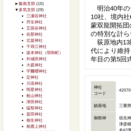
►
飯南支部
(10)
明治40年の
▼
多気支部
(29)
10社、境内
三瀬谷神社
丹生神社
蒙双龍開拓団
五箇谷神社
の特別な計ら
佐那神社
北畠神社
荻原地内13
千尋江神社
代により維持
坂本神社（明和町）
年目の第5回
外城田神社
大庭神社
宇爾櫻神社
定神社
川添神社
神社
明星神社
42070
コード
桧山神社
津田神社
鎮座地
三重県
猛祭神社
畠田神社
御祭神
祖先
相生神社
津彦
相鹿上神社
多紀