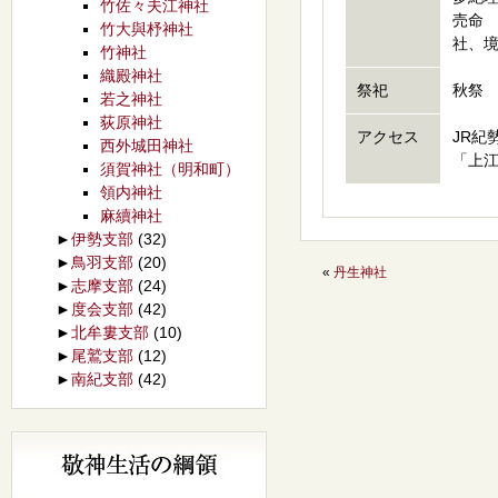
竹佐々夫江神社
売命 
竹大與杼神社
社、境
竹神社
織殿神社
祭祀
秋祭 
若之神社
荻原神社
アクセス
JR紀
西外城田神社
「上江
須賀神社（明和町）
領内神社
麻續神社
►
伊勢支部
(32)
►
鳥羽支部
(20)
«
丹生神社
►
志摩支部
(24)
►
度会支部
(42)
►
北牟婁支部
(10)
►
尾鷲支部
(12)
►
南紀支部
(42)