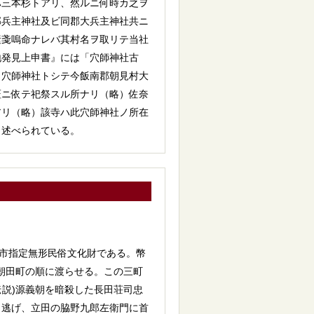
ハ三本杉トアリ、然ルニ何時カ之ヲ
郡兵主神社及ビ同郡大兵主神社共ニ
素戔嗚命ナレバ其村名ヲ取リテ当社
地発見上申書』には「穴師神社古
）穴師神社トシテ今飯南郡朝見村大
証ニ依テ祀祭スル所ナリ（略）佐奈
アリ（略）該寺ハ此穴師神社ノ所在
と述べられている。
市指定無形民俗文化財である。幣
、朝田町の順に渡らせる。この三町
伝説)源義朝を暗殺した長田荘司忠
と逃げ、立田の脇野九郎左衛門に首