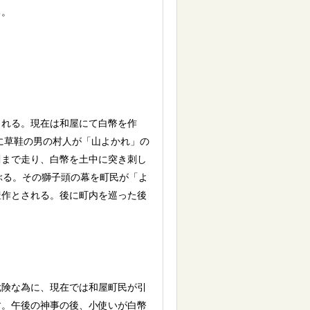
る。
れる。現在は和屋にて白幣を作
物に草鞋の男の村人が「山よかれ」の
川まで走り、白幣を土中に突き刺し
ぶる。その獅子頭の幕を町民が「よ
豊作とされる。後に町内を巡った後
険な為に、現在では和屋町民が引
す。午後の神事の後、小使いが白幣