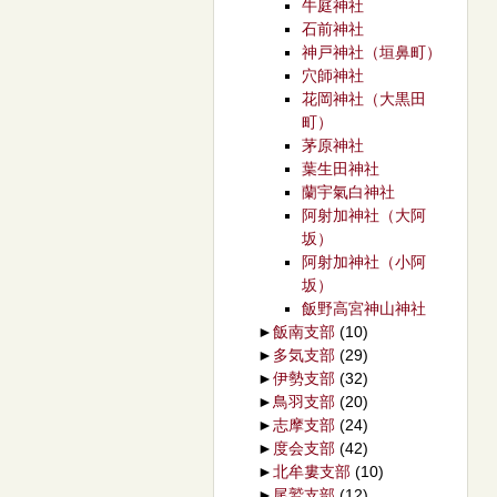
牛庭神社
石前神社
神戸神社（垣鼻町）
穴師神社
花岡神社（大黒田
町）
茅原神社
葉生田神社
蘭宇氣白神社
阿射加神社（大阿
坂）
阿射加神社（小阿
坂）
飯野高宮神山神社
►
飯南支部
(10)
►
多気支部
(29)
►
伊勢支部
(32)
►
鳥羽支部
(20)
►
志摩支部
(24)
►
度会支部
(42)
►
北牟婁支部
(10)
►
尾鷲支部
(12)