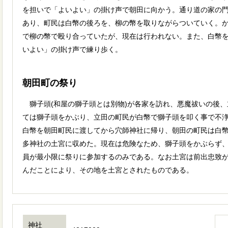
を担いで「よいよい」の掛け声で朝田に向かう。通り道の家の
あり、町民は白幣の後ろを、柳の幣を取りながらついていく。
で柳の幣で殴り合っていたが、現在は行われない。また、白幣
いよい」の掛け声で練り歩く。
朝田町の祭り
獅子頭(和屋の獅子頭とは別物)が各家を訪れ、悪魔祓いの後、
ては獅子頭をかぶり、立田の町民が白幣で獅子頭を叩く事で不
白幣を朝田町民に渡してから穴師神社に帰り、朝田の町民は白幣
多神社の土宮に収めた。現在は危険なため、獅子頭をかぶらず
員が最小限に祭りに参加するのみである。なお土宮は前出忠致
んだことにより、その地を土宮とされたものである。
神社