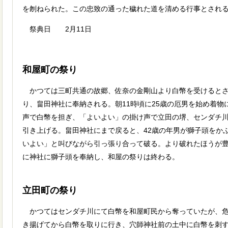
を刎ねられた。この忠致の通った穢れた道を清める行事とされ
祭典日 2月11日
和屋町の祭り
かつては三町共通の故郷、佐奈の金剛山より白幣を受けるとさ
り、畠田神社に奉納される。朝11時頃に25歳の厄男を始め着
声で白幣を担ぎ、「よいよい」の掛け声で立田の堺、センダチ
引き上げる。畠田神社にまで戻ると、42歳の年男が獅子頭をか
いよい」と叫びながら引っ張り合って破る。より破れたほうが
に神社に獅子頭を奉納し、和屋の祭りは終わる。
立田町の祭り
かつてはセンダチ川にて白幣を和屋町民から奪っていたが、危
き揚げてから白幣を取りに行き、穴師神社前の土中に白幣を刺