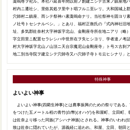
戔嗚尊ヲ祀ル。本社ハ延喜年間以前ノ創建ニシテ古来ノ鎮座地
村内ニ遷社シ、里俗其処ヲ里中ト唱フルニ至レリ。大和国城上
穴師村ニ鎮座、而シテ祭神ハ素戔嗚命ナリ。当社祭神モ固ヨリ
ノ社号トセシナルベシ。」とあり、福村正衡氏の『式内神社旧
址、多気郡佐奈村大字神坂字北山、金剛座寺所在地ニアリ（略
字立田里ニ配置セラレシハ中世所在ヲ失ヒシヨリ、学者達ノ考
村大字神坂字北山ノ山頂ニ天台宗魔尼山金剛座寺」ト号ス古刹
地二別当寺院ヲ建立シテ穴師寺又ハ穴師子寺トモ云ヒシナリ」
特殊神事
よいよい神事
よいよい神事(四藺生神事)とは農事振興のための祭りである。
をつけた五メートル程の青竹(白幣)(オハゲ)を和屋町、立田町
は佐奈より移った同族(アシハナ神族)とされる。神事のいわれ(
致は佐奈に隠れていたが、源義経に追われ、和屋、立田、朝田