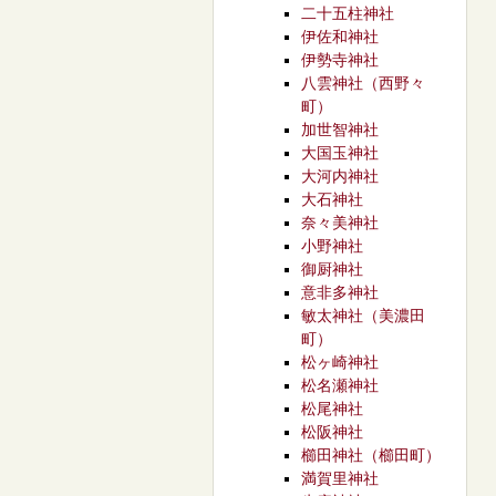
二十五柱神社
伊佐和神社
伊勢寺神社
八雲神社（西野々
町）
加世智神社
大国玉神社
大河内神社
大石神社
奈々美神社
小野神社
御厨神社
意非多神社
敏太神社（美濃田
町）
松ヶ崎神社
松名瀬神社
松尾神社
松阪神社
櫛田神社（櫛田町）
満賀里神社