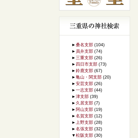
►
桑名支部
(104)
►
員弁支部
(74)
►
三重支部
(26)
►
四日市支部
(73)
►
鈴鹿支部
(67)
►
亀山・関支部
(20)
►
安芸支部
(26)
►
一志支部
(44)
►
津支部
(39)
►
久居支部
(7)
►
阿山支部
(19)
►
名賀支部
(12)
►
上野支部
(28)
►
名張支部
(32)
▼
松阪支部
(30)