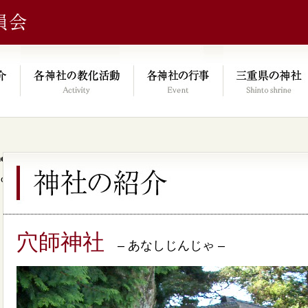
e/xs046278/mie-jinjacho.or.jp/public_html/kyoka.mie-jinjacho.or.
on line
64
穴師神社
– あなしじんじゃ –