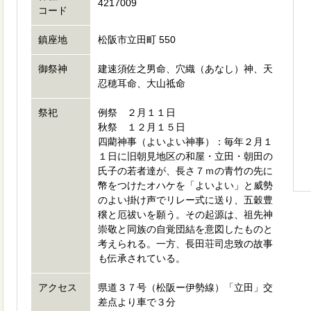
4217009
コード
鎮座地
松阪市立田町 550
御祭神
建速須佐之男命、穴織（あなし）神、天
忍穂耳命、大山祗命
祭祀
例祭 ２月１１日
秋祭 １２月１５日
四藺神事（よいよい神事）：毎年２月１
１日に旧朝見地区の和屋・立田・朝田の
氏子の若者達が、長さ７ｍの青竹の先に
幣をつけたオハケを「よいよい」と威勢
のよい掛け声でリレー式に送り、五穀豊
穣と厄祓いを願う。その起源は、祖先神
崇敬と同族の自覚団結を意図したものと
考えられる。一方、長田荘司忠致の故事
も伝承されている。
アクセス
県道３７号（松阪ー伊勢線）「立田」交
差点より車で３分