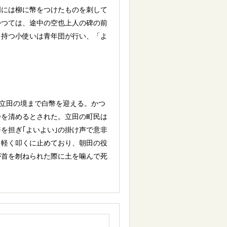
門には柳に幣をつけたものを刺して
かつては、途中の空也上人の碑の前
を持つ小使いは青年団が行い、「よ
立田の境まで白幣を迎える。かつ
浄を清めるとされた。立田の町民は
を担ぎ｢よいよい｣の掛け声で意非
、軽く叩くに止めており、朝田の役
が首を刎ねられた際に土を噛んで死