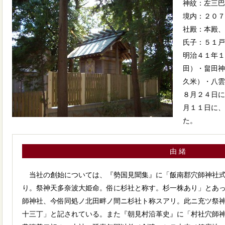
神紋：左三巴
境内：２０７
社殿：本殿、
氏子：５１戸
明治４１年１
田）・畠田神
久米）・八雲
８月２４日に
月１１日に、
た。
由 緒
当社の創始については、『勢国見聞集』に「飯南郡穴師神社式
り。祭神天多奈波大姫命。俗に杉社と称す。杉一株あり」とあ
師神社、今俗同処ノ北田畔ノ間ニ杉社ト称スアリ。此ニ充ツ祭
十三丁」と記されている。また『朝見村沿革史』に「村社穴師