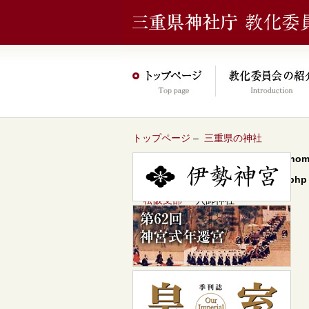
トップページ
–
三重県の神社
Warning
: Undefined array key 0 in
/hom
content/themes/jinja2022/header.php
–
松阪支部
– 穴師神社