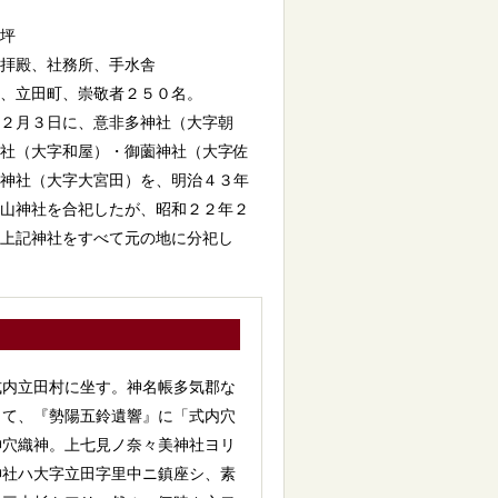
坪
拝殿、社務所、手水舎
、立田町、崇敬者２５０名。
２月３日に、意非多神社（大字朝
社（大字和屋）・御薗神社（大字佐
神社（大字大宮田）を、明治４３年
山神社を合祀したが、昭和２２年２
上記神社をすべて元の地に分祀し
内立田村に坐す。神名帳多気郡な
って、『勢陽五鈴遺響』に「式内穴
神穴織神。上七見ノ奈々美神社ヨリ
神社ハ大字立田字里中ニ鎮座シ、素