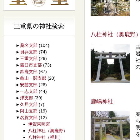
八柱神社（奥鹿野
►
桑名支部
(104)
►
員弁支部
(74)
►
三重支部
(26)
►
四日市支部
(73)
の.
►
鈴鹿支部
(67)
►
亀山・関支部
(20)
►
安芸支部
(26)
►
一志支部
(44)
►
津支部
(39)
鹿嶋神社
►
久居支部
(7)
►
阿山支部
(19)
▼
名賀支部
(12)
伊賀東照宮
八柱神社（奥鹿野）
を
八柱神社（福川）