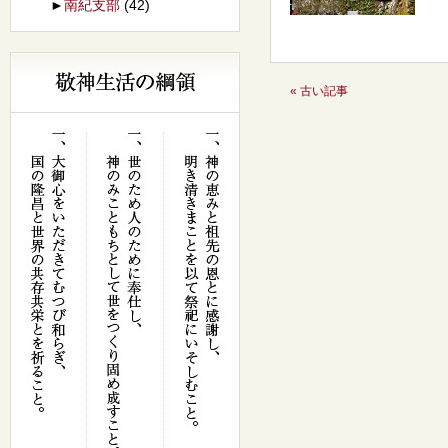
►
南紀支部
(42)
« 古い記事