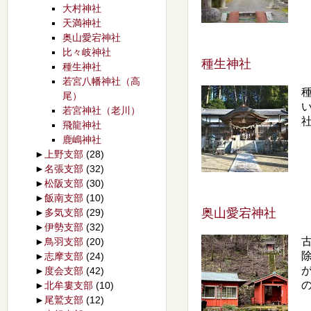
大村神社
天満神社
奥山愛宕神社
比々岐神社
種生神社
種生神社
若宮八幡神社（高
尾）
若宮神社（老川）
社
飛龍神社
鹿嶋神社
►
上野支部
(28)
►
名張支部
(32)
►
松阪支部
(30)
►
飯南支部
(10)
奥山愛宕神社
►
多気支部
(29)
►
伊勢支部
(32)
►
鳥羽支部
(20)
►
志摩支部
(24)
►
度会支部
(42)
の
►
北牟婁支部
(10)
►
尾鷲支部
(12)