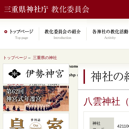
トップページ
–
三重県の神社
Warning
: Undefined array key 0 in
/home/xs046278/mie-jinjacho.or
content/themes/jinja2022/header.php
on line
64
–
志摩支部
– 八雲神社（和具）
八雲神社
神社
42110