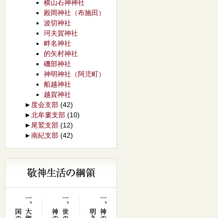
横山石神神社
殿岡神社（布施田）
波切神社
珂夫賀神社
畔名神社
的矢村神社
磯部神社
神明神社（阿児町）
船越神社
越賀神社
►
度会支部
(42)
►
北牟婁支部
(10)
►
尾鷲支部
(12)
►
南紀支部
(42)