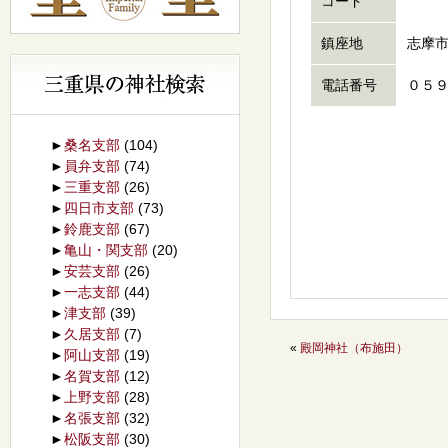
コード
鎮座地
志摩
電話番号
０５
►
桑名支部
(104)
►
員弁支部
(74)
►
三重支部
(26)
►
四日市支部
(73)
►
鈴鹿支部
(67)
►
亀山・関支部
(20)
►
安芸支部
(26)
►
一志支部
(44)
►
津支部
(39)
►
久居支部
(7)
«
殿岡神社（布施田）
►
阿山支部
(19)
►
名賀支部
(12)
►
上野支部
(28)
►
名張支部
(32)
►
松阪支部
(30)