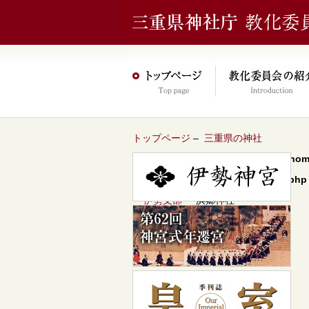
トップページ
–
三重県の神社
Warning
: Undefined array key 0 in
/hom
content/themes/jinja2022/header.php
–
伊勢支部
– 浜郷神社