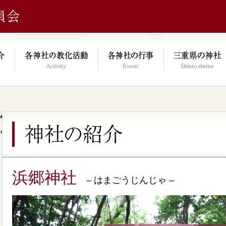
e/xs046278/mie-jinjacho.or.jp/public_html/kyoka.mie-jinjacho.or.
on line
64
浜郷神社
– はまごうじんじゃ –