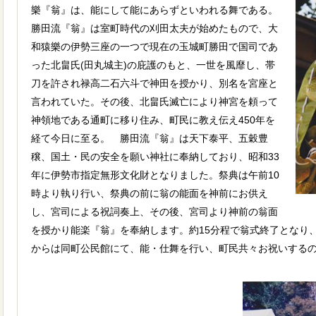
樂『翁』は、能にして能にあらずといわれる舞である。
勝田流『翁』は室町時代の刈田太夫が始めたもので、大
和猿樂の伊勢三座の一つで現在の玉城町勝田で国司であ
った北畠氏(田丸城主)の庇護のもと、一世を風靡し、帯
刀を許され禄高二石六斗で神田を授かり、別名を宮座と
言われていた。その後、北畠氏滅亡により神宮を頼って
神領地である通町に移り住み、町民に教え伝え450年を
経て今日に至る。 勝田流『翁』は天下泰平、五穀豊
穣、国土・民の安全を願い神社に奉納しており、昭和33
年に伊勢市指定無形文化財となりました。祭典は午前10
時より執り行い、祭典の前に翁の能面を神前にお供え
し、宮司による祝詞奏上、その後、宮司より神前の翁面
を授かり能楽『翁』を奉納します。約15分程で翁式終了となり
からは同町公民館にて、能・仕舞を行い、町民共々お祝いする