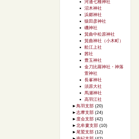
河邊七種神社
沼木神社
浜郷神社
猿田彦神社
磯神社
箕曲中松原神社
箕曲神社（小木町）
舩江上社
茜社
豊玉神社
金刀比羅神社・神落
萱神社
長峯神社
須原大社
馬瀬神社
高羽江社
►
鳥羽支部
(20)
►
志摩支部
(24)
►
度会支部
(42)
►
北牟婁支部
(10)
►
尾鷲支部
(12)
►
南紀支部
(42)