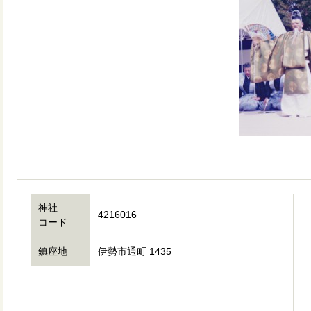
神社
4216016
コード
鎮座地
伊勢市通町 1435