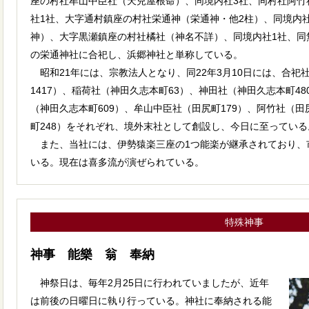
座の村社牟山中臣社（天兒屋根命）、同境内社3社、同村社阿竹
社1社、大字通村鎮座の村社栄通神（栄通神・他2柱）、同境内
神）、大字黒瀬鎮座の村社橘社（神名不詳）、同境内社1社、同
の栄通神社に合祀し、浜郷神社と単称している。
昭和21年には、宗教法人となり、同22年3月10日には、合祀
1417）、稲荷社（神田久志本町63）、神田社（神田久志本町48
（神田久志本町609）、牟山中臣社（田尻町179）、阿竹社（田
町248）をそれぞれ、境外末社として創設し、今日に至っている
また、当社には、伊勢猿楽三座の1つ能楽が継承されており、
いる。現在は喜多流が演ぜられている。
特殊神事
神事 能樂 翁 奉納
神祭日は、毎年2月25日に行われていましたが、近年
は前後の日曜日に執り行っている。神社に奉納される能