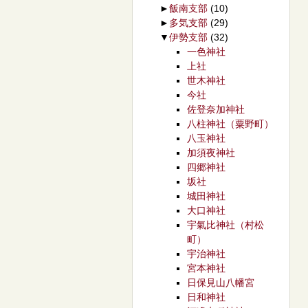
►
飯南支部
(10)
►
多気支部
(29)
▼
伊勢支部
(32)
一色神社
上社
世木神社
今社
佐登奈加神社
八柱神社（粟野町）
八玉神社
加須夜神社
四郷神社
坂社
城田神社
大口神社
宇氣比神社（村松
町）
宇治神社
宮本神社
日保見山八幡宮
日和神社