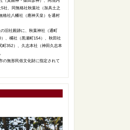
社（箕曲神・猿田彦神）、同境内
社5社、同無格社秋葉社（加具土之
無格社八幡社（應神天皇）を通村
社の旧社殿跡に、秋葉神社（通町
0）、橘社（黒瀬町154）、秋田社
尻町352）、久志本社（神田久志本
。
市の無形民俗文化財に指定されて