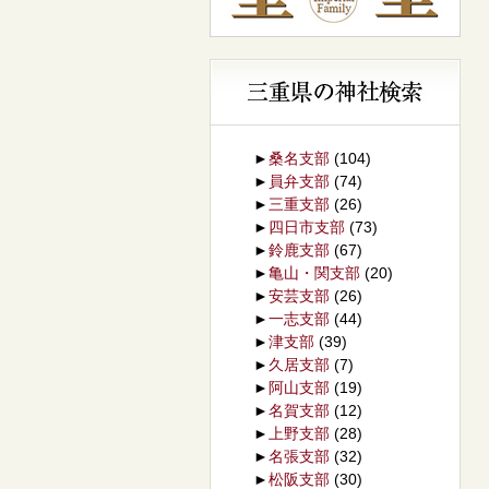
►
桑名支部
(104)
►
員弁支部
(74)
►
三重支部
(26)
►
四日市支部
(73)
►
鈴鹿支部
(67)
►
亀山・関支部
(20)
►
安芸支部
(26)
►
一志支部
(44)
►
津支部
(39)
►
久居支部
(7)
►
阿山支部
(19)
►
名賀支部
(12)
►
上野支部
(28)
►
名張支部
(32)
►
松阪支部
(30)