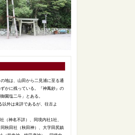
の地は、山田から二見浦に至る通
わずかに残っている。『神鳳鈔』の
利御園塩二斗」とある。
れる以外は未詳であるが、往古よ
田社（神名不詳）、同境内社1社、
、同秋田社（秋田神）、大字田尻鎮