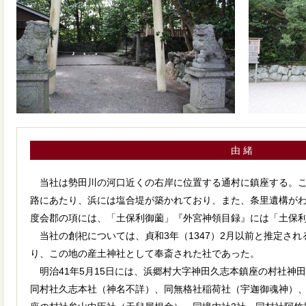
由 緒
当社は勢田川の河口近くの右岸に位置する通村に鎮座する。こ
路にあたり、浜には塩合堤が築かれており、また、条里遺構が
度会郡の項には、「土保利御薗」『外宮神領目録』には「土保
当社の創祀については、貞和3年（1347）2月以前と推定さ
り、この地の産土神社として奉斎された社であった。
明治41年5月15日には、浜郷村大字神田久志本鎮座の村社神
同村社久志本社（神名不詳）、同無格社稲荷社（宇迦御魂神）