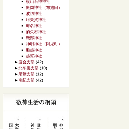
横山石神神社
殿岡神社（布施田）
波切神社
珂夫賀神社
畔名神社
的矢村神社
磯部神社
神明神社（阿児町）
船越神社
越賀神社
►
度会支部
(42)
►
北牟婁支部
(10)
►
尾鷲支部
(12)
►
南紀支部
(42)