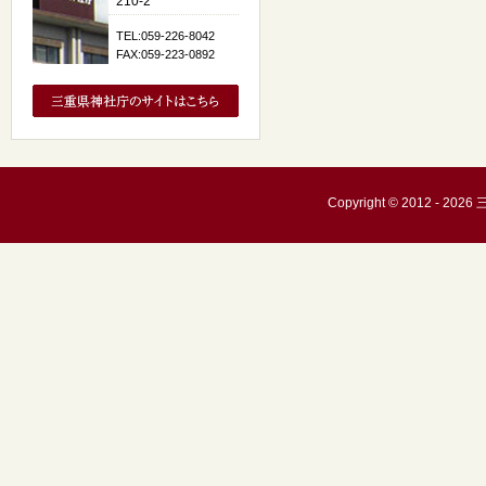
210-2
TEL:059-226-8042
FAX:059-223-0892
Copyright © 2012 - 20