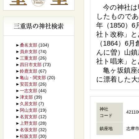
今の神社は明
したものであ
年（1850
社ト改称」と
（1864）
►
桑名支部
(104)
んに曽）山鎮
►
員弁支部
(74)
►
三重支部
(26)
社ト唱来」と
►
四日市支部
(73)
亀ヶ坂鎮座
►
鈴鹿支部
(67)
►
亀山・関支部
(20)
に漂着した大
►
安芸支部
(26)
►
一志支部
(44)
►
津支部
(39)
►
久居支部
(7)
神社
►
阿山支部
(19)
42110
コード
►
名賀支部
(12)
►
上野支部
(28)
鎮座地
志摩市
►
名張支部
(32)
►
松阪支部
(30)