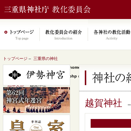
トップページ
–
三重県の神社
Warning
: Undefined array key 0 in
/home/xs046278/mie-jinjacho.or
content/themes/jinja2022/header.php
on line
64
–
志摩支部
– 越賀神社
越賀神社
–