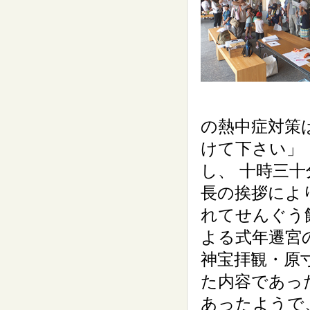
の熱中症対策
けて下さい」
し、 十時三
長の挨拶によ
れてせんぐう
よる式年遷宮
神宝拝観・原
た内容であっ
あったようで