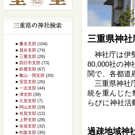
三重県神社
►
桑名支部
(104)
►
員弁支部
(74)
神社庁は伊勢
►
三重支部
(26)
80,000社
►
四日市支部
(73)
►
鈴鹿支部
(67)
関で、各都道
►
亀山・関支部
(20)
►
安芸支部
(26)
三重県神社庁
►
一志支部
(44)
統を重んじた
►
津支部
(39)
►
久居支部
(7)
らびに神社活
►
阿山支部
(19)
►
名賀支部
(12)
►
上野支部
(28)
►
名張支部
(32)
過疎地域神
►
松阪支部
(30)