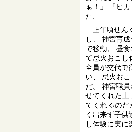
ぁ！」 「ピ
た。
正午頃せん
し、 神宮育
で移動。 昼食
て忌火おこし
全員が交代で
い、 忌火お
だ。 神宮職
せてくれた上
てくれるのだ
く出来ず子供
し体験に実に