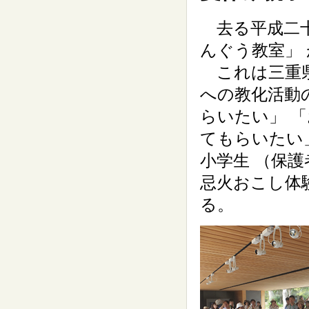
去る平成二十
んぐう教室」
これは三重県
への教化活動
らいたい」 
てもらいたい
小学生 （保
忌火おこし体
る。