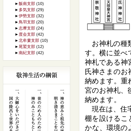
►
飯南支部
(10)
►
多気支部
(29)
►
伊勢支部
(32)
►
鳥羽支部
(20)
►
志摩支部
(24)
►
度会支部
(42)
►
北牟婁支部
(10)
お神札の種類
►
尾鷲支部
(12)
す。横に並べ
►
南紀支部
(42)
神札である神
氏神さまのお
納めます。重
宮のお神札、
納めます。
現在は、住宅
棚を設けるこ
かな、環境の