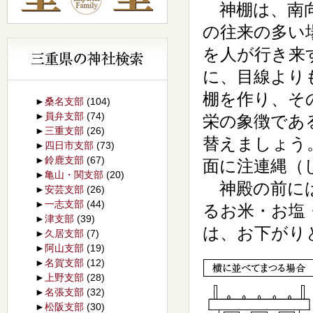
神棚は、南向
の往来の多い
を人が行き来
に、目線より
棚を作り、そ
►
桑名支部
(104)
►
員弁支部
(74)
栄の象徴であ
►
三重支部
(26)
替えましょう
►
四日市支部
(73)
►
鈴鹿支部
(67)
面に注連縄（
►
亀山・関支部
(20)
神殿の前には
►
安芸支部
(26)
►
一志支部
(44)
るお米・お塩
►
津支部
(39)
は、お下がり
►
久居支部
(7)
►
阿山支部
(19)
►
名賀支部
(12)
►
上野支部
(28)
►
名張支部
(32)
►
松阪支部
(30)