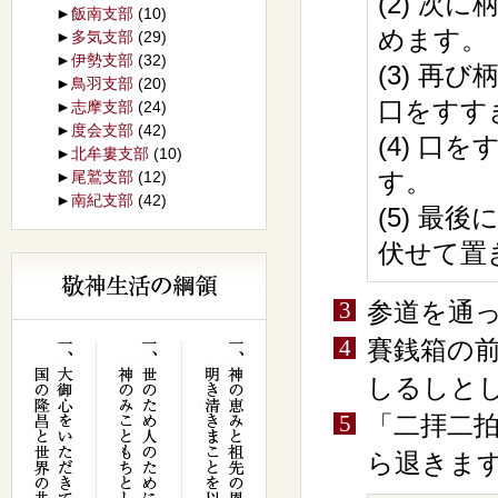
(2) 
►
飯南支部
(10)
めます。
►
多気支部
(29)
►
伊勢支部
(32)
(3) 
►
鳥羽支部
(20)
口をすす
►
志摩支部
(24)
►
度会支部
(42)
(4) 
►
北牟婁支部
(10)
す。
►
尾鷲支部
(12)
►
南紀支部
(42)
(5) 
伏せて置
参道を通
賽銭箱の
しるしと
「二拝二
ら退きま