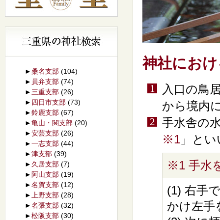
神社におけ
►
桑名支部
(104)
►
員弁支部
(74)
入口の鳥
►
三重支部
(26)
►
四日市支部
(73)
から境内
►
鈴鹿支部
(67)
手水舎の
►
亀山・関支部
(20)
►
安芸支部
(26)
※1
」とい
►
一志支部
(44)
►
津支部
(39)
※1 手
►
久居支部
(7)
►
阿山支部
(19)
►
名賀支部
(12)
(1) 
►
上野支部
(28)
かけ左手
►
名張支部
(32)
►
松阪支部
(30)