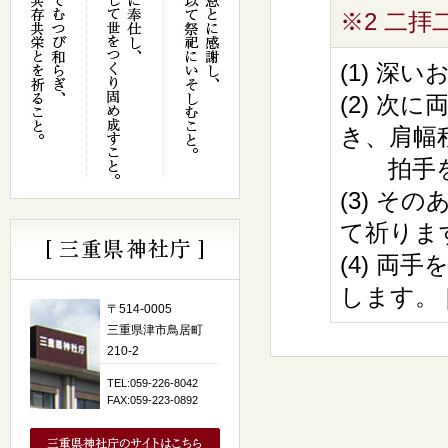
※2 二
(1) 深
(2) 
き、肩幅
拍手を二
(3) 
て祈りま
(4) 
します。 [
〒514-0005
三重県津市鳥居町
210-2
TEL:059-226-8042
FAX:059-223-0892