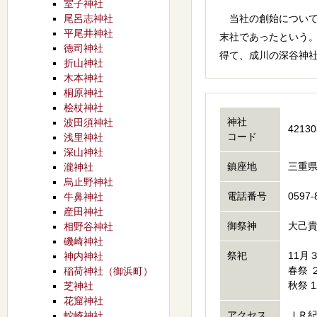
室子神社
尾呂志神社
当社の創始について
平尾井神社
末社であったという
徳司神社
得て、成川の深谷神
折山神社
木本神社
桐原神社
桧杖神社
神社
波田須神社
42130
コード
浅里神社
深山神社
鎮座地
三重
瀧神社
烏止野神社
電話番号
0597-
牛鼻神社
産田神社
御祭神
大己
相野谷神社
磯崎神社
祭祀
11月
神内神社
春祭 
稲荷神社（御浜町）
秋祭 
芝神社
花窟神社
アクセス
ＪＲ
蛇崎神社