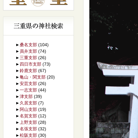
►
桑名支部
(104)
►
員弁支部
(74)
►
三重支部
(26)
►
四日市支部
(73)
►
鈴鹿支部
(67)
►
亀山・関支部
(20)
►
安芸支部
(26)
►
一志支部
(44)
►
津支部
(39)
►
久居支部
(7)
►
阿山支部
(19)
►
名賀支部
(12)
►
上野支部
(28)
►
名張支部
(32)
►
松阪支部
(30)