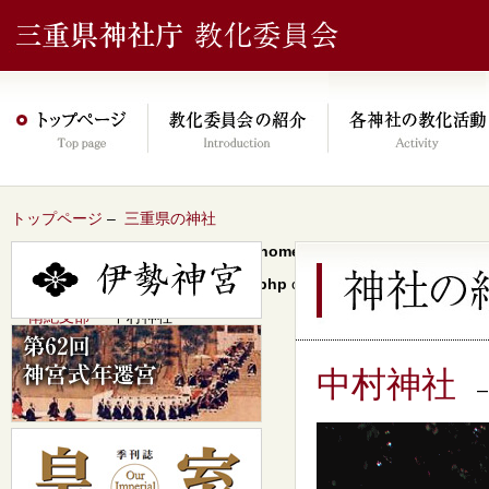
トップページ
–
三重県の神社
Warning
: Undefined array key 0 in
/home/xs046278/mie-jinjacho.or
content/themes/jinja2022/header.php
on line
64
–
南紀支部
– 中村神社
中村神社
–