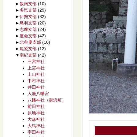
►
飯南支部
(10)
►
多気支部
(29)
►
伊勢支部
(32)
►
鳥羽支部
(20)
►
志摩支部
(24)
►
度会支部
(42)
►
北牟婁支部
(10)
►
尾鷲支部
(12)
▼
南紀支部
(42)
三宮神社
上宮神社
上山神社
中村神社
井田神社
入鹿八幡宮
八幡神社（御浜町）
前田神社
原地神社
大森神社
大馬神社
宇田神社