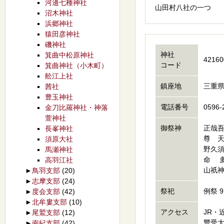
河邊七種神社
山田村八社の一
沼木神社
浜郷神社
猿田彦神社
磯神社
神社
箕曲中松原神社
42160
コード
箕曲神社（小木町）
舩江上社
鎮座地
三重県
茜社
豊玉神社
電話番号
0596-
金刀比羅神社・神落
萱神社
御祭神
正哉
長峯神社
尊 
須原大社
野久
馬瀬神社
命 
高羽江社
山祇
►
鳥羽支部
(20)
►
志摩支部
(24)
祭祀
例祭 
►
度会支部
(42)
►
北牟婁支部
(10)
アクセス
JR・
►
尾鷲支部
(12)
豐受大
►
南紀支部
(42)