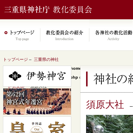
トップページ
–
三重県の神社
Warning
: Undefined array key 0 in
/home/xs046278/mie-jinjacho.or
content/themes/jinja2022/header.php
on line
64
–
伊勢支部
– 須原大社
須原大社
–