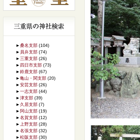
►
桑名支部
(104)
►
員弁支部
(74)
►
三重支部
(26)
►
四日市支部
(73)
►
鈴鹿支部
(67)
►
亀山・関支部
(20)
►
安芸支部
(26)
►
一志支部
(44)
►
津支部
(39)
►
久居支部
(7)
►
阿山支部
(19)
►
名賀支部
(12)
►
上野支部
(28)
►
名張支部
(32)
►
松阪支部
(30)