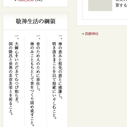
置す
«
四郷神社