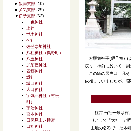
►
飯南支部
(10)
►
多気支部
(29)
▼
伊勢支部
(32)
一色神社
上社
世木神社
今社
佐登奈加神社
八柱神社（粟野町）
お頭舞神事(獅子舞）は
八玉神社
加須夜神社
戻り 神前に於いて 剣
四郷神社
この舞の歴史は 凡そ五
坂社
依頼していましたが、昭
城田神社
大口神社
宇氣比神社（村松
町）
宇治神社
往古 当社一帯は宮川
宮本神社
日保見山八幡宮
りとして「大社」と
日和神社
土地の名称で「沼木