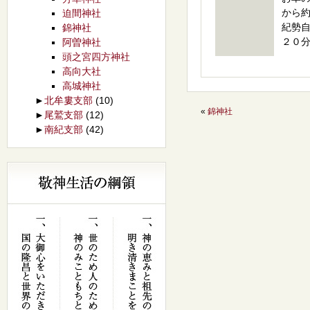
から
迫間神社
紀勢
錦神社
２０
阿曽神社
頭之宮四方神社
高向大社
高城神社
►
北牟婁支部
(10)
«
錦神社
►
尾鷲支部
(12)
►
南紀支部
(42)