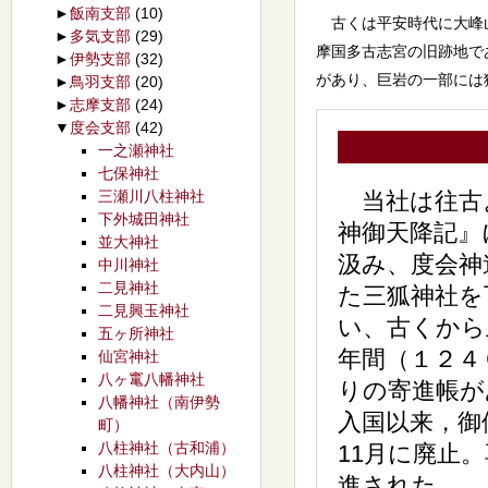
►
飯南支部
(10)
古くは平安時代に大峰山
►
多気支部
(29)
摩国多古志宮の旧跡地で
►
伊勢支部
(32)
があり、巨岩の一部には
►
鳥羽支部
(20)
►
志摩支部
(24)
▼
度会支部
(42)
一之瀬神社
七保神社
三瀬川八柱神社
当社は往古
下外城田神社
神御天降記』
並大神社
汲み、度会神
中川神社
二見神社
た三狐神社を
二見興玉神社
い、古くから
五ヶ所神社
年間（１２４
仙宮神社
八ヶ竃八幡神社
りの寄進帳が
八幡神社（南伊勢
入国以来，御
町）
八柱神社（古和浦）
11月に廃止
八柱神社（大内山）
進された。