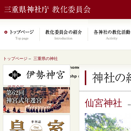
トップページ
–
三重県の神社
Warning
: Undefined array key 0 in
/home/xs046278/mie-jinjacho.or
content/themes/jinja2022/header.php
on line
64
–
度会支部
– 仙宮神社
仙宮神社
–