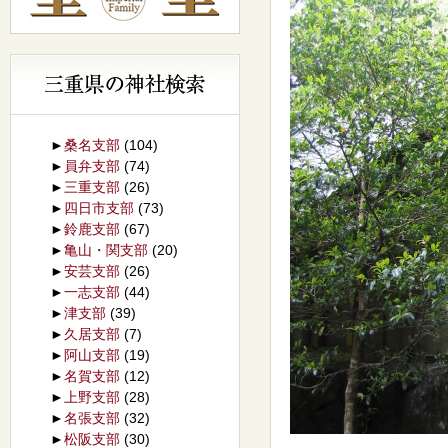
►
桑名支部
(104)
►
員弁支部
(74)
►
三重支部
(26)
►
四日市支部
(73)
►
鈴鹿支部
(67)
►
亀山・関支部
(20)
►
安芸支部
(26)
►
一志支部
(44)
►
津支部
(39)
►
久居支部
(7)
►
阿山支部
(19)
►
名賀支部
(12)
►
上野支部
(28)
►
名張支部
(32)
►
松阪支部
(30)