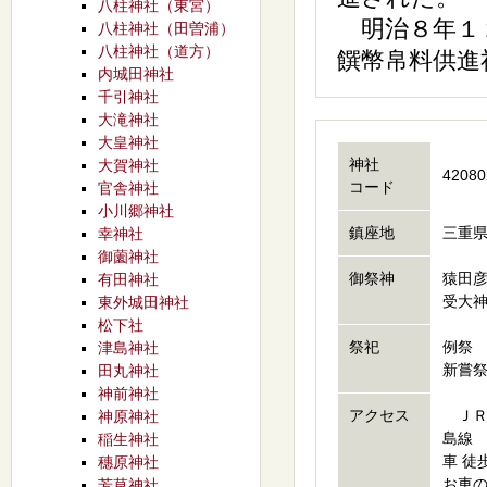
八柱神社（東宮）
明治８年１
八柱神社（田曽浦）
八柱神社（道方）
饌幣帛料供進
内城田神社
千引神社
大滝神社
大皇神社
神社
大賀神社
42080
コード
官舎神社
小川郷神社
鎮座地
三重
幸神社
御薗神社
御祭神
猿田
有田神社
受大
東外城田神社
松下社
祭祀
例祭 
津島神社
新嘗祭
田丸神社
神前神社
アクセス
ＪＲ
神原神社
島線
稲生神社
車 徒
穗原神社
お車
芳草神社