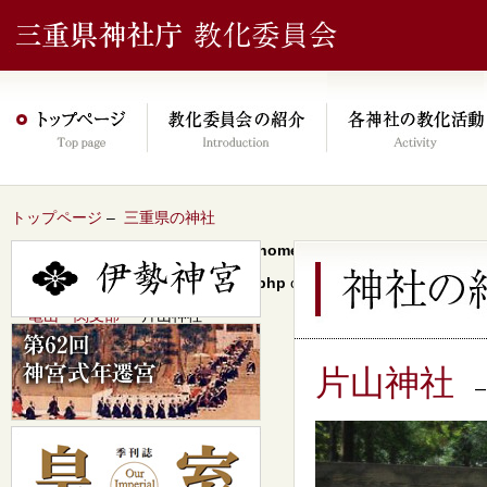
トップページ
–
三重県の神社
Warning
: Undefined array key 0 in
/home/xs046278/mie-jinjacho.or
content/themes/jinja2022/header.php
on line
64
–
亀山・関支部
– 片山神社
片山神社
–