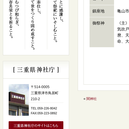
鎮座地
亀山市
御祭神
《主
気吹
麿、
命、
〒514-0005
三重県津市鳥居町
«
関神社
210-2
TEL:059-226-8042
FAX:059-223-0892