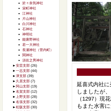
於々奈気神社
栄町神社
江神社
片山神社
白川神社
石神社
神明社
能褒野神社
若一大神社
長瀬神社（菅内町）
関神社
須佐之男神社
►
安芸支部
(26)
►
一志支部
(44)
►
津支部
(39)
►
久居支部
(7)
延喜式内社に
►
阿山支部
(19)
しましたが、
►
名賀支部
(12)
►
上野支部
(28)
（1297）
►
名張支部
(32)
もまた水害に
►
松阪支部
(30)