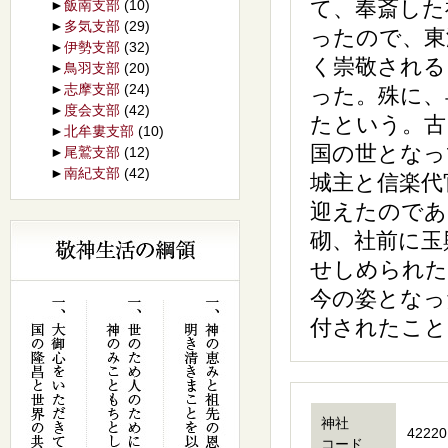
て、奉斎した
►
飯南支部
(10)
►
多気支部
(29)
ったので、東
►
伊勢支部
(32)
く崇敬される
►
鳥羽支部
(20)
►
志摩支部
(24)
った。殊に、
►
度会支部
(42)
たという。古
►
北牟婁支部
(10)
国の世となっ
►
尾鷲支部
(12)
►
南紀支部
(42)
城主と信楽代
迎えたのであ
砌、社前に玉
せしめられた
今の姿となっ
付されたこと
神社
42220
コード