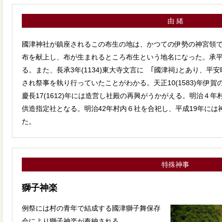
由 緒
國津神社が鎮座されるこの布生の地は、かつての伊勢の神宮領
布を献上し、布が生まれるところ布生という地名になった。承平4年
る。また、長承3年(1134)東大寺文言に ｢國津祠｣とあり、
され祭事を執り行っていたことがわかる。天正10(1583)年伊賀
慶長17(1612)年には造営し社殿の再興がうかがえる。明治４
供造指定社となる。明治42年村内６社を合祀し、平成19年に
た。
特殊神事
獅子神楽
例祭には村の青年で結成する國津獅子舞保存
会により獅子神楽が奉納される。