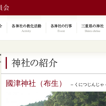
e/xs046278/mie-jinjacho.or.jp/public_html/kyoka.mie-jinjacho.or.
on line
64
國津神社（布生）
– くにつじんじゃ 