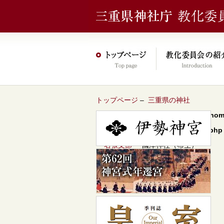
トップページ
–
三重県の神社
Warning
: Undefined array key 0 in
/hom
content/themes/jinja2022/header.php
–
名張支部
– 國津神社（布生）