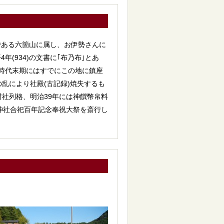
である六箇山に属し、お伊勢さんに
(934)の文書に｢布乃布｣とあ
平安時代末期にはすでにこの地に鎮座
の乱により社殿(古記録)焼失するも
年村社列格、明治39年には神饌幣帛料
は神社合祀百年記念奉祝大祭を斎行し