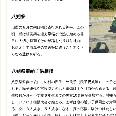
八朔祭
旧暦の８月の朔日頃に斎行される神事。この
頃、稲は結実期を迎え早稲が成熟し始める非
常に大切な時期でその早稲を刈り取り神前に
お供えして雨風等の災害等に遭うこと無くさ
らなる豊穣を祈る。
八朔祭奉納子供相撲
八朔祭祭典の後にこの村の氏子、外氏子（氏子親戚等） の子
れる。氏子総代や宮役協力のもと準備はＩケ月前から始まる。
生後数か月～小学校６年生までの男女10名位が参加する。神主
し、いよいよ相撲大会が始まる。まずは歳の近い子供同士が対
る。次に３人抜き、５人抜きになる。孫の応援に駆けつけたじ
境内はどっと盛り上がる。盛り上がれば盛り上がるほどその年