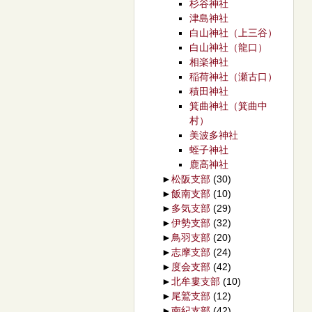
杉谷神社
津島神社
白山神社（上三谷）
白山神社（龍口）
相楽神社
稲荷神社（瀬古口）
積田神社
箕曲神社（箕曲中
村）
美波多神社
蛭子神社
鹿高神社
►
松阪支部
(30)
►
飯南支部
(10)
►
多気支部
(29)
►
伊勢支部
(32)
►
鳥羽支部
(20)
►
志摩支部
(24)
►
度会支部
(42)
►
北牟婁支部
(10)
►
尾鷲支部
(12)
►
南紀支部
(42)