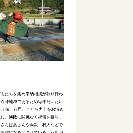
どもたちを集め奉納相撲が執り行わ
超過疎地域であるため毎年だいたい
が土俵、行司、こども力士をお清め
戦し、勝敗に関係なく祝儀を授与す
いさんばあさんや両親、村人などで
は豊作になるとされている。行司が