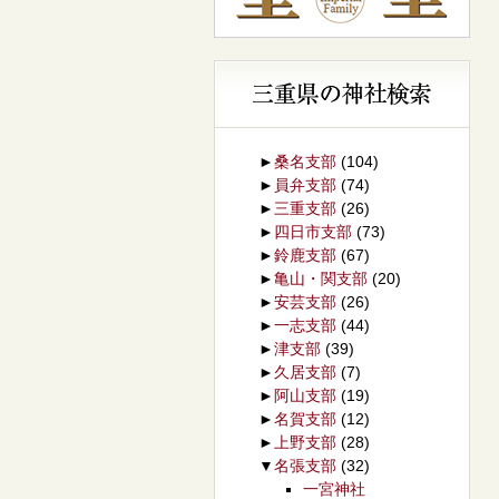
►
桑名支部
(104)
►
員弁支部
(74)
►
三重支部
(26)
►
四日市支部
(73)
►
鈴鹿支部
(67)
►
亀山・関支部
(20)
►
安芸支部
(26)
►
一志支部
(44)
►
津支部
(39)
►
久居支部
(7)
►
阿山支部
(19)
►
名賀支部
(12)
►
上野支部
(28)
▼
名張支部
(32)
一宮神社