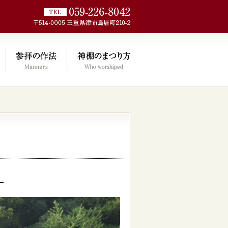
jp/wp/wp-
–