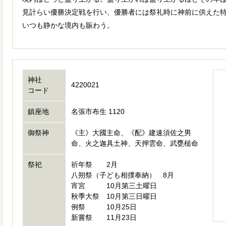
見計らい優勝決定戦を行い、優勝者には祭礼時に神前に供えた
いつも静かな境内も賑わう。
神社
4220021
コード
鎮座地
名張市布生 1120
御祭神
《主》大國主命、《配》建速須佐之男
命、火之迦具土神、天押雲命、武甕槌命
祭祀
祈年祭 2月
八朔祭（子ども相撲奉納） 8月
宵宮 10月第三土曜日
秋季大祭 10月第三日曜日
例祭 10月25日
新嘗祭 11月23日