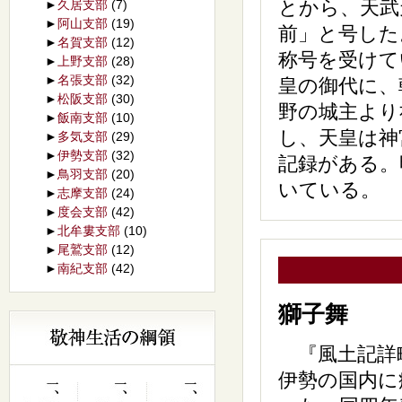
とから、天武
►
久居支部
(7)
►
阿山支部
(19)
前」と号した
►
名賀支部
(12)
称号を受けて
►
上野支部
(28)
►
名張支部
(32)
皇の御代に、
►
松阪支部
(30)
野の城主より
►
飯南支部
(10)
し、天皇は神
►
多気支部
(29)
►
伊勢支部
(32)
記録がある。
►
鳥羽支部
(20)
いている。
►
志摩支部
(24)
►
度会支部
(42)
►
北牟婁支部
(10)
►
尾鷲支部
(12)
►
南紀支部
(42)
獅子舞
『風土記詳略
伊勢の国内に