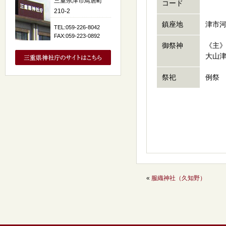
三重県津市鳥居町
コード
210-2
鎮座地
津市河
TEL:059-226-8042
FAX:059-223-0892
御祭神
《主
大山
祭祀
例祭
«
服織神社（久知野）