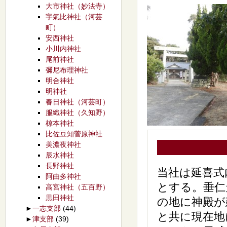
大市神社（妙法寺）
宇氣比神社（河芸
町）
安西神社
小川内神社
尾前神社
彌尼布理神社
明合神社
明神社
春日神社（河芸町）
服織神社（久知野）
椋本神社
比佐豆知菅原神社
美濃夜神社
辰水神社
長野神社
当社は延喜式
阿由多神社
とする。垂仁
高宮神社（五百野）
黒田神社
の地に神殿が
►
一志支部
(44)
と共に現在地
►
津支部
(39)