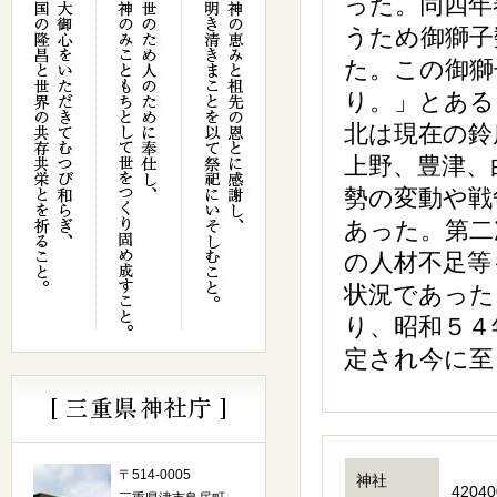
った。同四年
うため御獅子
た。この御獅
り。」とある
北は現在の鈴
上野、豊津、
勢の変動や戦
あった。第二
の人材不足等
状況であった
り、昭和５４
定され今に至
〒514-0005
神社
42040