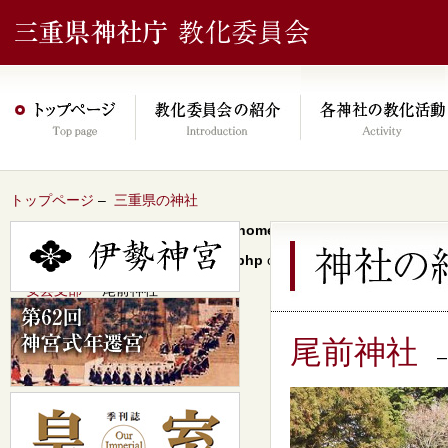
トップページ
–
三重県の神社
Warning
: Undefined array key 0 in
/home/xs046278/mie-jinjacho.or
content/themes/jinja2022/header.php
on line
64
–
安芸支部
– 尾前神社
尾前神社
–