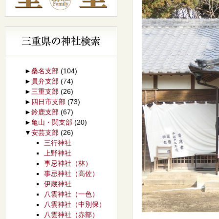
►
桑名支部
(104)
►
員弁支部
(74)
►
三重支部
(26)
►
四日市支部
(73)
►
鈴鹿支部
(67)
►
亀山・関支部
(20)
▼
安芸支部
(26)
三行神社
上野神社
事忌神社（林）
事忌神社（高佐）
伊蔵神社
八雲神社（一色）
八雲神社（中別保）
八雲神社（赤部）