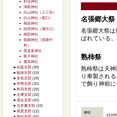
杉谷神社
津島神社
白山神社（上三谷）
名張郷大祭
白山神社（龍口）
相楽神社
稲荷神社（瀬古口）
名張郷大祭は
積田神社
ばれている。
箕曲神社（箕曲中
村）
美波多神社
熟柿祭
蛭子神社
鹿高神社
►
松阪支部
(30)
熟柿祭は天神
►
飯南支部
(10)
り奉製される
►
多気支部
(29)
で飾り神前に
►
伊勢支部
(32)
►
鳥羽支部
(20)
►
志摩支部
(24)
►
度会支部
(42)
►
北牟婁支部
(10)
►
尾鷲支部
(12)
神社
42200
►
南紀支部
(42)