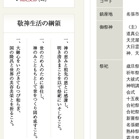
コード
鎮座地
名張市
御祭神
《主
道真
天児
大日
神、
祭祀
歳
祈
大
神明講
会
十
合祀
合祀
新嘗
名張
熟柿
霜