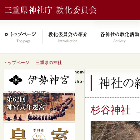
トップページ
–
三重県の神社
Warning
: Undefined array key 0 in
/home/xs046278/mie-jinjacho.or
content/themes/jinja2022/header.php
on line
64
–
名張支部
– 杉谷神社
杉谷神社
–