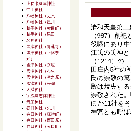
上長瀬國津神社
中山神社
八幡神社（丈六）
八幡神社（星川）
清和天皇第二
勝手神社（赤目町）
勝手神社（黒田）
（987）創
名居神社
役職にあり中
国津神社（青蓮寺）
江氏の氏神と
國津神社（上比奈
知）
（1214）
國津神社（奈垣）
田庄内5社の
國津神社（布生）
氏の崇敬の篤
國津神社（滝之原）
國津神社（長瀬）
殿は焼失する
天満神社
崇敬された。
宇流冨志祢神社
寿栄神社
ほか11社を
春日神社（矢川）
神宮とも呼ば
春日神社（蔵持町）
春日神社（西田原）
春日神社（赤目町）