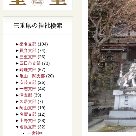
►
桑名支部
(104)
►
員弁支部
(74)
►
三重支部
(26)
►
四日市支部
(73)
►
鈴鹿支部
(67)
►
亀山・関支部
(20)
►
安芸支部
(26)
►
一志支部
(44)
►
津支部
(39)
►
久居支部
(7)
►
阿山支部
(19)
►
名賀支部
(12)
►
上野支部
(28)
▼
名張支部
(32)
一宮神社