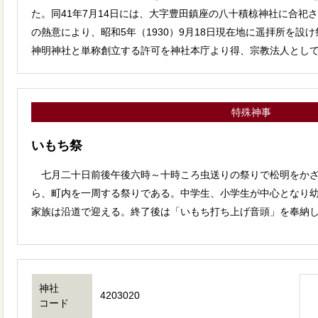
た。同41年7月14日には、大字豊田鎮座の八十積椋神社に合祀
の熱意により、昭和5年（1930）9月18日現在地に遥拝所を設
神明神社と単称創立する許可を神社本庁より得、宗教法人とし
特殊神事
いもち祭
七月二十日前後午後六時～十時ころ虫送りの祭りで松明をかざ
ら、町内を一周する祭りである。中学生、小学生が中心となり
家族は沿道で迎える。終了後は「いもち打ち上げ音頭」を奉納
神社
4203020
コード