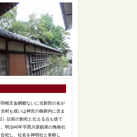
郡羽根庄金網郷ないに当新田の名が
、当村も或いは神宮の御厨内に含ま
92）以前の創祀と伝える点も捨て
。明治40年字西川原鎮座の無格社
を合祀し、社名を神明社と単称し