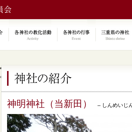
e/xs046278/mie-jinjacho.or.jp/public_html/kyoka.mie-jinjacho.or.
on line
64
神明神社（当新田）
– しんめいじん