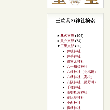
►
桑名支部
(104)
►
員弁支部
(74)
▼
三重支部
(26)
井後神社
井手神社
伎留太神社
八十積椋神社
八幡神社（北福崎）
八幡神社（高松）
八阪神社（菰野町）
千種神社
南御見束神社
多比鹿神社
小向神社
廣幡神社