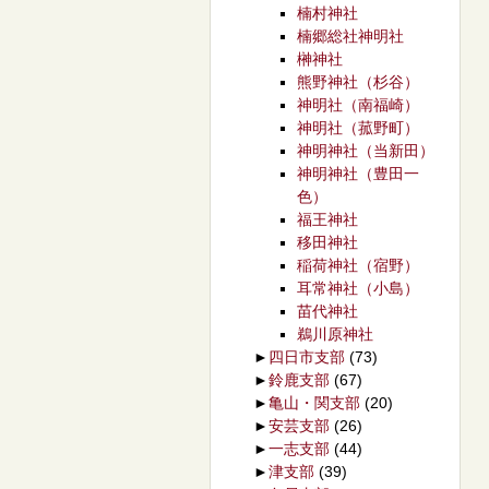
楠村神社
楠郷総社神明社
榊神社
熊野神社（杉谷）
神明社（南福崎）
神明社（菰野町）
神明神社（当新田）
神明神社（豊田一
色）
福王神社
移田神社
稲荷神社（宿野）
耳常神社（小島）
苗代神社
鵜川原神社
►
四日市支部
(73)
►
鈴鹿支部
(67)
►
亀山・関支部
(20)
►
安芸支部
(26)
►
一志支部
(44)
►
津支部
(39)