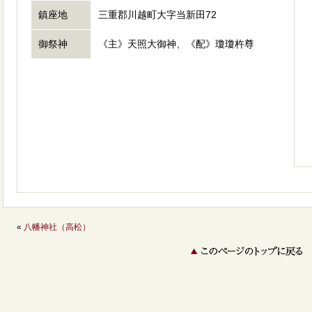
鎮座地
三重郡川越町大字当新田72
御祭神
《主》天照大御神、《配》瓊瓊杵尊
«
八幡神社（高松）