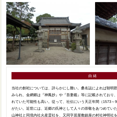
由 緒
当社の創祀については、詳らかにし難い。桑名誌によれば朝明
みられ、金網郷は『神鳳抄』や『吾妻鑑』等に記載されており
れていた可能性も高い。従って、社伝にいう天正年間（1573～
がたい。近世には、近郷の氏神として人々の崇敬をあつめていた
山神社と同境内社火産霊社を、又同字居屋敷鎮座の村社神明社