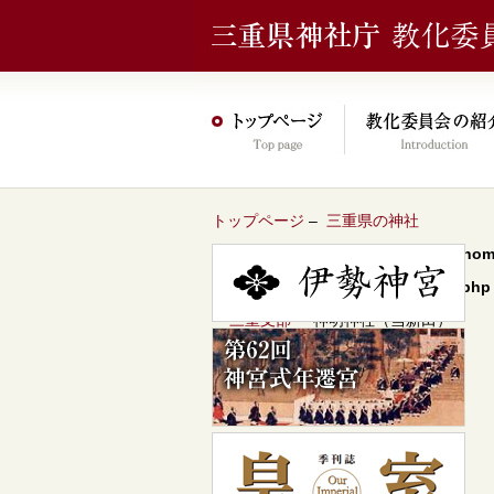
トップページ
–
三重県の神社
Warning
: Undefined array key 0 in
/hom
content/themes/jinja2022/header.php
–
三重支部
– 神明神社（当新田）