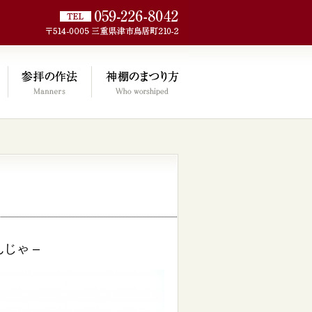
jp/wp/wp-
じゃ –