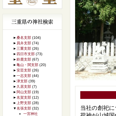
►
桑名支部
(104)
►
員弁支部
(74)
►
三重支部
(26)
►
四日市支部
(73)
►
鈴鹿支部
(67)
►
亀山・関支部
(20)
►
安芸支部
(26)
►
一志支部
(44)
►
津支部
(39)
►
久居支部
(7)
►
阿山支部
(19)
►
名賀支部
(12)
►
上野支部
(28)
当社の創祀に
▼
名張支部
(32)
一宮神社
荷神が山城国