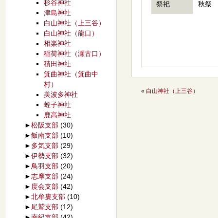
杉谷神社
祭祀
秋祭 
津島神社
白山神社（上三谷）
白山神社（龍口）
相楽神社
稲荷神社（瀬古口）
積田神社
箕曲神社（箕曲中
村）
«
白山神社（上三谷）
美波多神社
蛭子神社
鹿高神社
►
松阪支部
(30)
►
飯南支部
(10)
►
多気支部
(29)
►
伊勢支部
(32)
►
鳥羽支部
(20)
►
志摩支部
(24)
►
度会支部
(42)
►
北牟婁支部
(10)
►
尾鷲支部
(12)
►
南紀支部
(42)