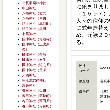
上長瀬國津神社
に鎮まりまし
中山神社
（１５９７）
八幡神社（丈六）
八幡神社（星川）
人々の信仰の
勝手神社（赤目町）
に式年造替え
勝手神社（黒田）
名居神社
め、元禄２０
国津神社（青蓮寺）
る。
國津神社（上比奈
知）
國津神社（奈垣）
國津神社（布生）
國津神社（滝之原）
神社
42200
國津神社（長瀬）
コード
天満神社
宇流冨志祢神社
鎮座地
名張市
寿栄神社
春日神社（矢川）
御祭神
《主
春日神社（蔵持町）
建速
春日神社（西田原）
神
春日神社（赤目町）