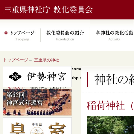
トップページ
–
三重県の神社
Warning
: Undefined array key 0 in
/home/xs046278/mie-jinjacho.or
content/themes/jinja2022/header.php
on line
64
–
名張支部
– 稲荷神社（瀬古口）
稲荷神社