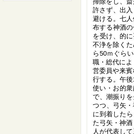
掃除をし、斎
許さず、出入
避ける。七人
布する神酒の
を受け、的に
不浄を除くた
ら50ｍぐら
職・総代によ
営委員や来賓
行する。午後
使い・お的衆
で、潮振りを
つつ、弓矢・
に到着したら
た弓矢・神酒
人が代表して