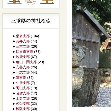
►
桑名支部
(104)
►
員弁支部
(74)
►
三重支部
(26)
►
四日市支部
(73)
►
鈴鹿支部
(67)
►
亀山・関支部
(20)
►
安芸支部
(26)
►
一志支部
(44)
►
津支部
(39)
►
久居支部
(7)
►
阿山支部
(19)
►
名賀支部
(12)
►
上野支部
(28)
►
名張支部
(32)
►
松阪支部
(30)