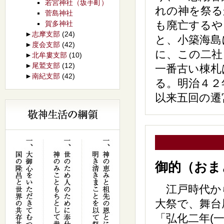
若宮神社（坂手町）
れの神を祭る
菅島神社
も廃亡するや
賀多神社
►
志摩支部
(24)
と、小築海島
►
度会支部
(42)
に、この二社
►
北牟婁支部
(10)
►
尾鷲支部
(12)
一番古い棟札
►
南紀支部
(42)
る。明治４２
以来五回の遷
御的（おま
江戸時代か
大祭で、舞台
「弘化二年(