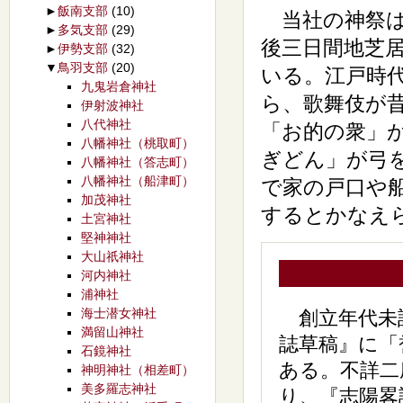
►
飯南支部
(10)
当社の神祭は
►
多気支部
(29)
後三日間地芝
►
伊勢支部
(32)
▼
鳥羽支部
(20)
いる。江戸時
九鬼岩倉神社
ら、歌舞伎が
伊射波神社
八代神社
「お的の衆」
八幡神社（桃取町）
ぎどん」が弓
八幡神社（答志町）
八幡神社（船津町）
で家の戸口や
加茂神社
するとかなえ
土宮神社
堅神神社
大山祇神社
河内神社
浦神社
海士潜女神社
創立年代未詳
満留山神社
誌草稿』に「
石鏡神社
ある。不詳二
神明神社（相差町）
美多羅志神社
り、『志陽畧