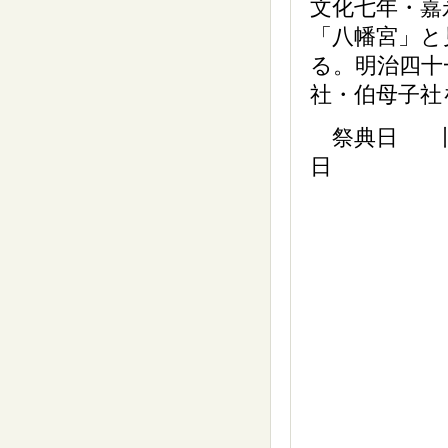
文化七年・嘉
「八幡宮」と
る。明治四十
社・伯母子社
祭典日 旧暦
日