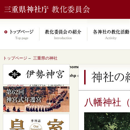
トップページ
–
三重県の神社
Warning
: Undefined array key 0 in
/home/xs046278/mie-jinjacho.or
content/themes/jinja2022/header.php
on line
64
–
鳥羽支部
– 八幡神社（答志町）
八幡神社