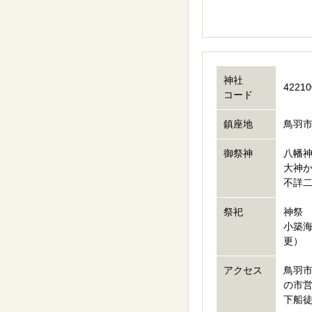
神社
42210
コード
鎮座地
鳥羽市
御祭神
八幡
大神
不詳
祭祀
神祭
小築
更）
アクセス
鳥羽
の市
下船