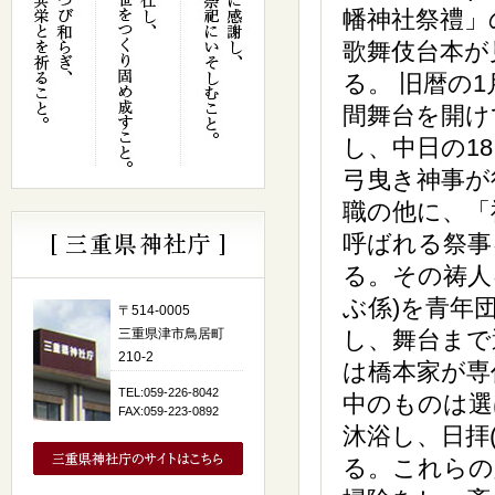
幡神社祭禮」
歌舞伎台本が
る。 旧暦の1
間舞台を開け
し、中日の1
弓曳き神事が
職の他に、「
呼ばれる祭事
る。その祷人
ぶ係)を青年
〒514-0005
三重県津市鳥居町
し、舞台まで
210-2
は橋本家が専
TEL:059-226-8042
中のものは選
FAX:059-223-0892
沐浴し、日拝
る。これらの