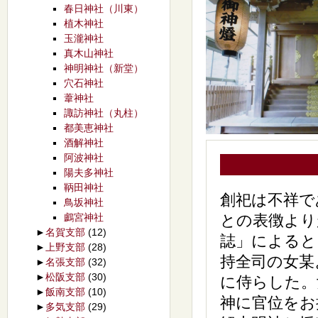
春日神社（川東）
植木神社
玉瀧神社
真木山神社
神明神社（新堂）
穴石神社
葦神社
諏訪神社（丸柱）
都美恵神社
酒解神社
阿波神社
陽夫多神社
鞆田神社
創祀は不祥で
鳥坂神社
鸕宮神社
との表徴より
►
名賀支部
(12)
誌」によると
►
上野支部
(28)
持全司の女某
►
名張支部
(32)
►
松阪支部
(30)
に侍らした。
►
飯南支部
(10)
神に官位をお
►
多気支部
(29)