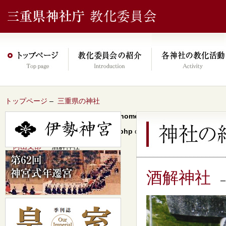
トップページ
–
三重県の神社
Warning
: Undefined array key 0 in
/home/xs046278/mie-jinjacho.or
content/themes/jinja2022/header.php
on line
64
–
阿山支部
– 酒解神社
酒解神社
–