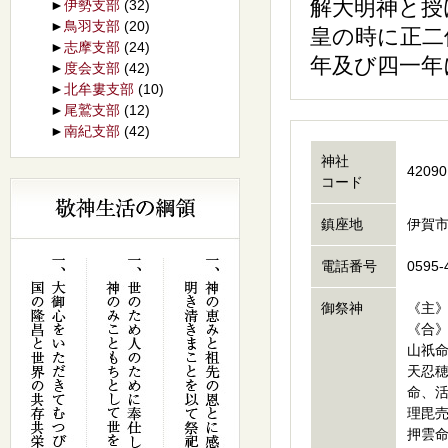
解大明神と授
►
伊勢支部
(32)
►
鳥羽支部
(20)
皇の時に正二
►
志摩支部
(24)
年及び四一年
►
度会支部
(42)
►
北牟婁支部
(10)
►
尾鷲支部
(12)
►
南紀支部
(42)
神社
42090
コード
鎮座地
伊賀市
電話番号
0595-
御祭神
《主
《合
山祇
天忍
命、
理毘
押雲