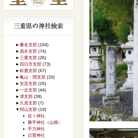
►
桑名支部
(104)
►
員弁支部
(74)
►
三重支部
(26)
►
四日市支部
(73)
►
鈴鹿支部
(67)
►
亀山・関支部
(20)
►
安芸支部
(26)
►
一志支部
(44)
►
津支部
(39)
►
久居支部
(7)
▼
阿山支部
(19)
佐々神社
勝手神社（山畑）
手力神社
日置神社