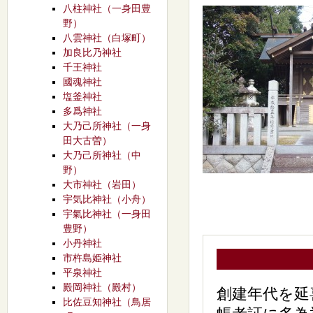
八柱神社（一身田豊
野）
八雲神社（白塚町）
加良比乃神社
千王神社
國魂神社
塩釜神社
多爲神社
大乃己所神社（一身
田大古曽）
大乃己所神社（中
野）
大市神社（岩田）
宇気比神社（小舟）
宇氣比神社（一身田
豊野）
小丹神社
市杵島姫神社
平泉神社
殿岡神社（殿村）
創建年代を延
比佐豆知神社（鳥居