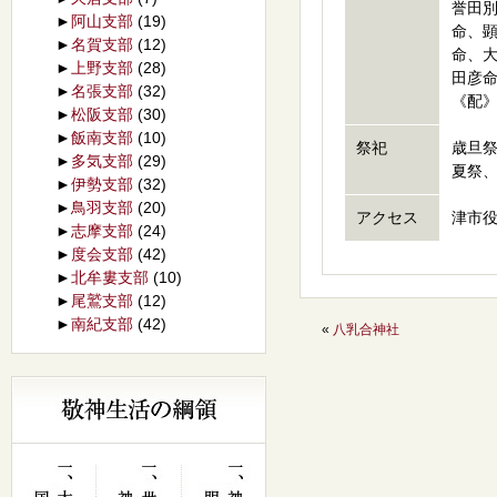
誉田
►
阿山支部
(19)
命、
►
名賀支部
(12)
命、
►
上野支部
(28)
田彦
►
名張支部
(32)
《配
►
松阪支部
(30)
►
飯南支部
(10)
祭祀
歳旦
►
多気支部
(29)
夏祭
►
伊勢支部
(32)
►
鳥羽支部
(20)
アクセス
津市役
►
志摩支部
(24)
►
度会支部
(42)
►
北牟婁支部
(10)
►
尾鷲支部
(12)
►
南紀支部
(42)
«
八乳合神社