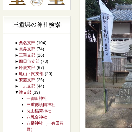
►
桑名支部
(104)
►
員弁支部
(74)
►
三重支部
(26)
►
四日市支部
(73)
►
鈴鹿支部
(67)
►
亀山・関支部
(20)
►
安芸支部
(26)
►
一志支部
(44)
▼
津支部
(39)
一御田神社
三重縣護國神社
丸山稲荷神社
八乳合神社
八幡神社（一身田豊
野）