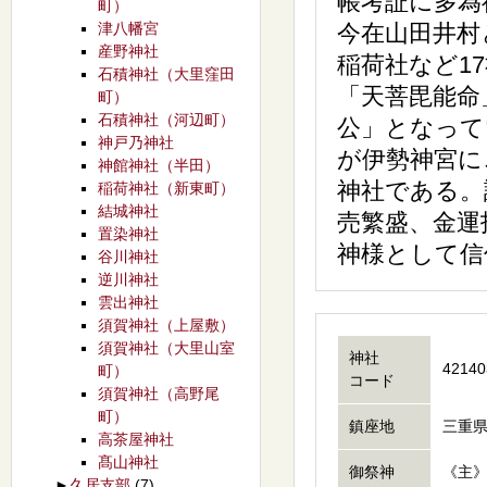
帳考証に多為
町）
津八幡宮
今在山田井村
産野神社
稲荷社など1
石積神社（大里窪田
「天菩毘能命
町）
石積神社（河辺町）
公」となって
神戸乃神社
が伊勢神宮に
神館神社（半田）
神社である。
稲荷神社（新東町）
結城神社
売繁盛、金運
置染神社
神様として信
谷川神社
逆川神社
雲出神社
須賀神社（上屋敷）
須賀神社（大里山室
神社
42140
町）
コード
須賀神社（高野尾
町）
鎮座地
三重県
高茶屋神社
髙山神社
御祭神
《主
►
久居支部
(7)