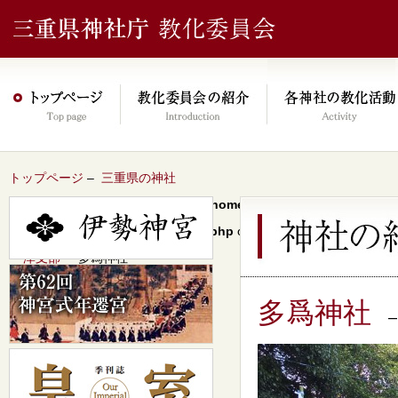
トップページ
–
三重県の神社
Warning
: Undefined array key 0 in
/home/xs046278/mie-jinjacho.or
content/themes/jinja2022/header.php
on line
64
–
津支部
– 多爲神社
多爲神社
–