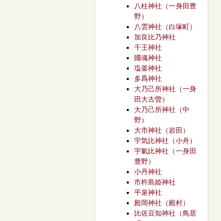
八柱神社（一身田豊
野）
八雲神社（白塚町）
加良比乃神社
千王神社
國魂神社
塩釜神社
多爲神社
大乃己所神社（一身
田大古曽）
大乃己所神社（中
野）
大市神社（岩田）
宇気比神社（小舟）
宇氣比神社（一身田
豊野）
小丹神社
市杵島姫神社
平泉神社
殿岡神社（殿村）
比佐豆知神社（鳥居