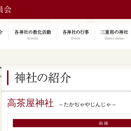
e/xs046278/mie-jinjacho.or.jp/public_html/kyoka.mie-jinjacho.or.
on line
64
高茶屋神社
– たかぢゃやじんじゃ –
由 緒