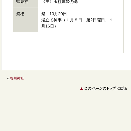
御祭神
《主》玉柱屋姫乃命
祭祀
祭 10月20日
湯立て神事（１月８日、第2日曜日、１
月16日）
«
谷川神社