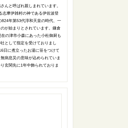
嶋さんと呼ばれ親しまれています。
ある志摩伊雑村の神である伊佐波登
824年第53代淳和天皇の時代、一
たのが始まりとされています。鎌倉
現在の津市小森にあった小杜御厨も
神社として指定を受けておりまし
16日に煮立ったお湯に笹をつけて
、無病息災の意味が込められていま
り玄関先に1年中飾られておりま