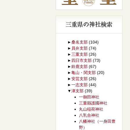
►
桑名支部
(104)
►
員弁支部
(74)
►
三重支部
(26)
►
四日市支部
(73)
►
鈴鹿支部
(67)
►
亀山・関支部
(20)
►
安芸支部
(26)
►
一志支部
(44)
▼
津支部
(39)
一御田神社
三重縣護國神社
丸山稲荷神社
八乳合神社
八幡神社（一身田豊
野）