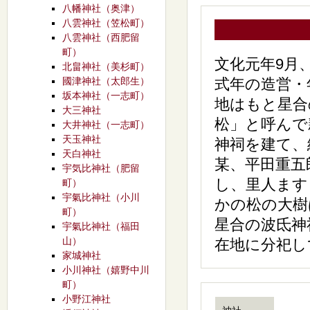
八幡神社（奥津）
八雲神社（笠松町）
八雲神社（西肥留
町）
文化元年9月
北畠神社（美杉町）
國津神社（太郎生）
式年の造営・
坂本神社（一志町）
地はもと星合
大三神社
松」と呼んで
大井神社（一志町）
天玉神社
神祠を建て、
天白神社
某、平田重五
宇気比神社（肥留
し、里人ます
町）
宇氣比神社（小川
かの松の大樹
町）
星合の波氐神
宇氣比神社（福田
山）
在地に分祀し
家城神社
小川神社（嬉野中川
町）
小野江神社