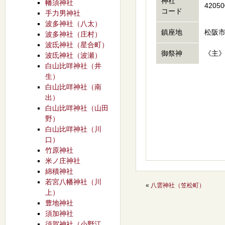
神社
幡須神社
42050
コード
手力男神社
波多神社（八太）
鎮座地
松阪市
波多神社（庄村）
波氐神社（星合町）
御祭神
《主
波氐神社（波瀬）
白山比咩神社（井
生）
白山比咩神社（南
出）
白山比咩神社（山田
野）
白山比咩神社（川
口）
竹原神社
米ノ庄神社
綿積神社
若宮八幡神社（川
«
八雲神社（笠松町）
上）
豊地神社
須加神社
須賀神社（小野江