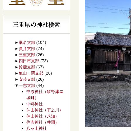
►
桑名支部
(104)
►
員弁支部
(74)
►
三重支部
(26)
►
四日市支部
(73)
►
鈴鹿支部
(67)
►
亀山・関支部
(20)
►
安芸支部
(26)
▼
一志支部
(44)
中原神社（嬉野津屋
城町）
中郷神社
仲山神社（下之川）
仲山神社（八知）
住吉神社（井関）
八ッ山神社