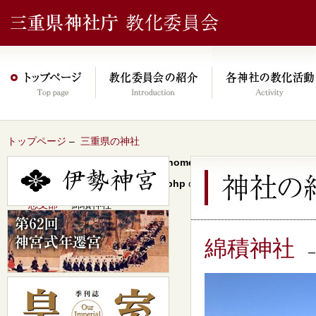
トップページ
–
三重県の神社
Warning
: Undefined array key 0 in
/home/xs046278/mie-jinjacho.or
content/themes/jinja2022/header.php
on line
64
–
一志支部
– 綿積神社
綿積神社
–