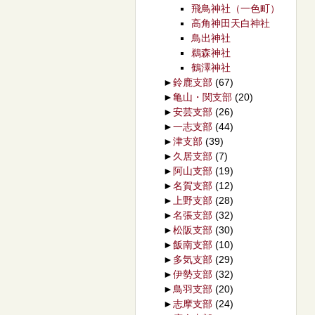
飛鳥神社（一色町）
高角神田天白神社
鳥出神社
鵜森神社
鶴澤神社
►
鈴鹿支部
(67)
►
亀山・関支部
(20)
►
安芸支部
(26)
►
一志支部
(44)
►
津支部
(39)
►
久居支部
(7)
►
阿山支部
(19)
►
名賀支部
(12)
►
上野支部
(28)
►
名張支部
(32)
►
松阪支部
(30)
►
飯南支部
(10)
►
多気支部
(29)
►
伊勢支部
(32)
►
鳥羽支部
(20)
►
志摩支部
(24)