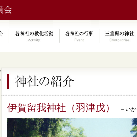
e/xs046278/mie-jinjacho.or.jp/public_html/kyoka.mie-jinjacho.or.
on line
64
）
伊賀留我神社（羽津戊）
– いか