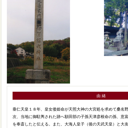
由 緒
垂仁天皇１８年、皇女倭姫命が天照大神の大宮処を求めて桑名
次、当地に御駐輿された跡へ額田部の子孫天津彦根命の孫、意
を奉斎したと伝える。また、大海人皇子（後の天武天皇）と大