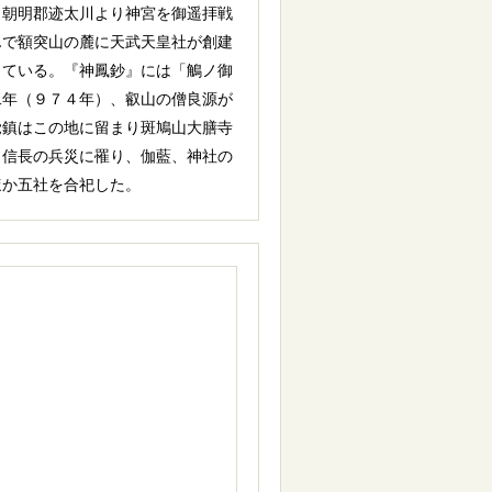
、朝明郡迹太川より神宮を御遥拝戦
んで額突山の麓に天武天皇社が創建
っている。『神鳳鈔』には「鵤ノ御
二年（９７４年）、叡山の僧良源が
覚鎮はこの地に留まり斑鳩山大膳寺
、信長の兵災に罹り、伽藍、神社の
ほか五社を合祀した。