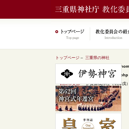
トップページ
–
三重県の神社
Warning
: Undefined array key 0 in
/hom
content/themes/jinja2022/header.php
–
四日市支部
– 伊賀留我神社（羽津戊