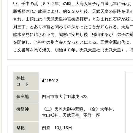
い、壬申の乱（６７２年）の時、大海人皇子は白鳳元年に当地
勝祈願された故事により、約２３０年後、天武天皇の事跡を偲
され、山頂には「天武天皇神宮御遥拝所」と刻まれた石碑が残
厨三丁」とあり神宮と関わりの深かったことが知られる。天延
船木良見に聘され下向、鵤村に安居し後 帰山するが、弟子の
を開創し、当神社の別当寺となったと伝える。五世空源の代に
古文書等を悉く焼失。明治４０年、天武天皇社（天武天皇）、
神社
4215013
コード
鎮座地
四日市市大字羽津戊 523
御祭神
《主》天照大御神荒魂、《合》大年神、
大山祇神、天武天皇、不詳一座
祭祀
例祭 10月16日