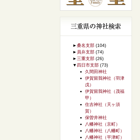
►
桑名支部
(104)
►
員弁支部
(74)
►
三重支部
(26)
▼
四日市支部
(73)
久間田神社
伊賀留我神社（羽津
戊）
伊賀留我神社（茂福
甲）
住吉神社（天ヶ須
賀）
保曽井神社
八幡神社（京町）
八幡神社（八幡町）
八幡神社（平津町）