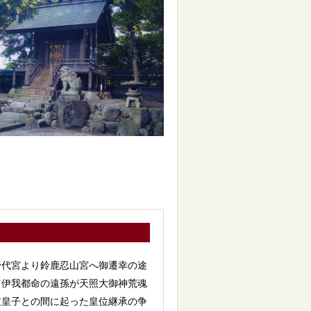
野代宮より鈴鹿忍山宮へ御遷幸の途
富伊我都命の遠孫が天照大御神荒魂
友皇子との間に起った皇位継承の争