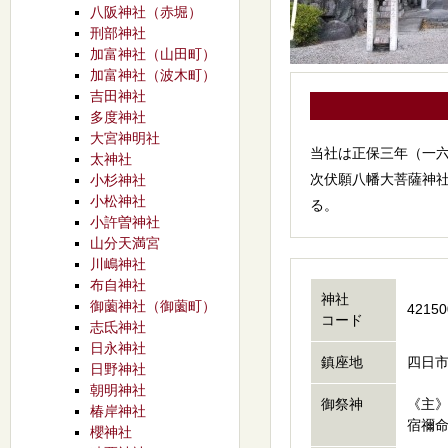
八阪神社（赤堀）
刑部神社
加富神社（山田町）
加富神社（波木町）
吉田神社
多度神社
大宮神明社
当社は正保三年（一
太神社
次伏願八幡大菩薩神
小杉神社
小松神社
る。
小許曽神社
山分天満宮
川嶋神社
布自神社
神社
御薗神社（御薗町）
42150
コード
志氐神社
日永神社
鎮座地
四日市
日野神社
朝明神社
御祭神
《主
椿岸神社
宿禰
櫻神社