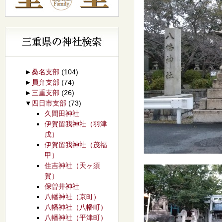
►
桑名支部
(104)
►
員弁支部
(74)
►
三重支部
(26)
▼
四日市支部
(73)
久間田神社
伊賀留我神社（羽津
戊）
伊賀留我神社（茂福
甲）
住吉神社（天ヶ須
賀）
保曽井神社
八幡神社（京町）
八幡神社（八幡町）
八幡神社（平津町）