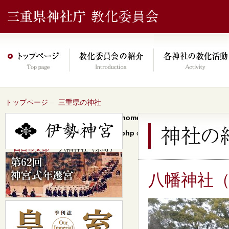
トップページ
–
三重県の神社
Warning
: Undefined array key 0 in
/home/xs046278/mie-jinjacho.or
content/themes/jinja2022/header.php
on line
64
–
四日市支部
– 八幡神社（京町）
八幡神社