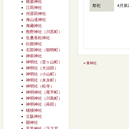
殖栗神社
祭祀
4月第
江田神社
河原田神社
海山道神社
海藏神社
熊野神社（川尻町）
生桑長松神社
白髭神社
石部神社（朝明町）
神前神社
神明社（堂ヶ山町）
«
葦神社
神明社（大治田）
神明社（小山町）
神明社（末永町）
神明社（松寺）
神明神社（尾平町）
神明神社（川島町）
神明神社（蒔田）
穂積神社
立阪神社
縣神社
耳常神社（下之宮