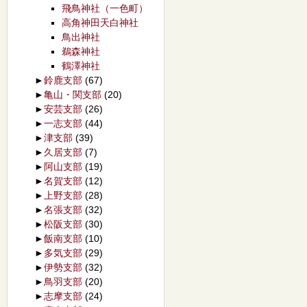
飛鳥神社（一色町）
高角神田天白神社
鳥出神社
鵜森神社
鶴澤神社
►
鈴鹿支部
(67)
►
亀山・関支部
(20)
►
安芸支部
(26)
►
一志支部
(44)
►
津支部
(39)
►
久居支部
(7)
►
阿山支部
(19)
►
名賀支部
(12)
►
上野支部
(28)
►
名張支部
(32)
►
松阪支部
(30)
►
飯南支部
(10)
►
多気支部
(29)
►
伊勢支部
(32)
►
鳥羽支部
(20)
►
志摩支部
(24)