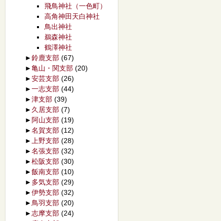
飛鳥神社（一色町）
高角神田天白神社
鳥出神社
鵜森神社
鶴澤神社
►
鈴鹿支部
(67)
►
亀山・関支部
(20)
►
安芸支部
(26)
►
一志支部
(44)
►
津支部
(39)
►
久居支部
(7)
►
阿山支部
(19)
►
名賀支部
(12)
►
上野支部
(28)
►
名張支部
(32)
►
松阪支部
(30)
►
飯南支部
(10)
►
多気支部
(29)
►
伊勢支部
(32)
►
鳥羽支部
(20)
►
志摩支部
(24)