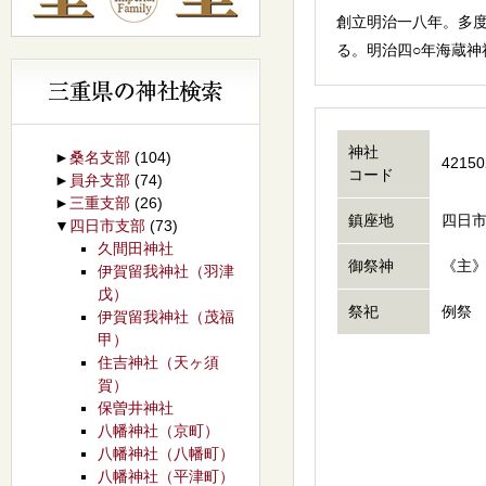
創立明治一八年。多
る。明治四○年海蔵
神社
►
桑名支部
(104)
42150
コード
►
員弁支部
(74)
►
三重支部
(26)
鎮座地
四日市
▼
四日市支部
(73)
久間田神社
御祭神
《主
伊賀留我神社（羽津
戊）
祭祀
例祭 
伊賀留我神社（茂福
甲）
住吉神社（天ヶ須
賀）
保曽井神社
八幡神社（京町）
八幡神社（八幡町）
八幡神社（平津町）