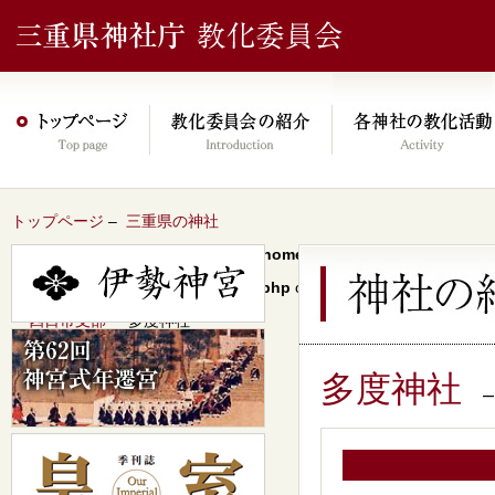
トップページ
–
三重県の神社
Warning
: Undefined array key 0 in
/home/xs046278/mie-jinjacho.or
content/themes/jinja2022/header.php
on line
64
–
四日市支部
– 多度神社
多度神社
–