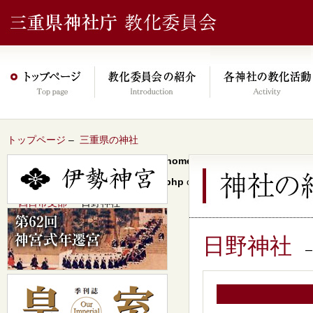
トップページ
–
三重県の神社
Warning
: Undefined array key 0 in
/home/xs046278/mie-jinjacho.or
content/themes/jinja2022/header.php
on line
64
–
四日市支部
– 日野神社
日野神社
–