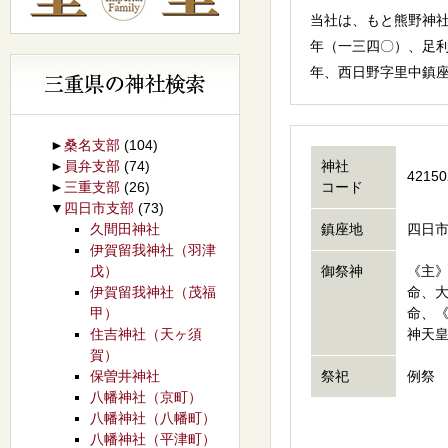
当社は、もと熊野神
年（一三四〇）、足
年、西日野字里中鎮
►
桑名支部
(104)
►
員弁支部
(74)
神社
42150
►
三重支部
(26)
コード
▼
四日市支部
(73)
久間田神社
鎮座地
四日市
伊賀留我神社（羽津
戊）
御祭神
《主
伊賀留我神社（茂福
命、
甲）
命、
住吉神社（天ヶ須
神天
賀）
保曽井神社
祭祀
例祭 
八幡神社（京町）
八幡神社（八幡町）
八幡神社（平津町）