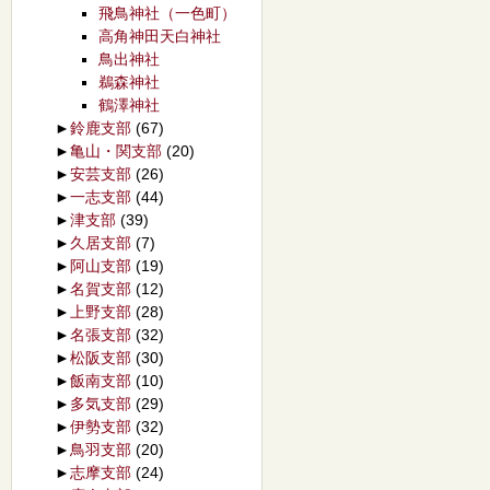
飛鳥神社（一色町）
高角神田天白神社
鳥出神社
鵜森神社
鶴澤神社
►
鈴鹿支部
(67)
►
亀山・関支部
(20)
►
安芸支部
(26)
►
一志支部
(44)
►
津支部
(39)
►
久居支部
(7)
►
阿山支部
(19)
►
名賀支部
(12)
►
上野支部
(28)
►
名張支部
(32)
►
松阪支部
(30)
►
飯南支部
(10)
►
多気支部
(29)
►
伊勢支部
(32)
►
鳥羽支部
(20)
►
志摩支部
(24)