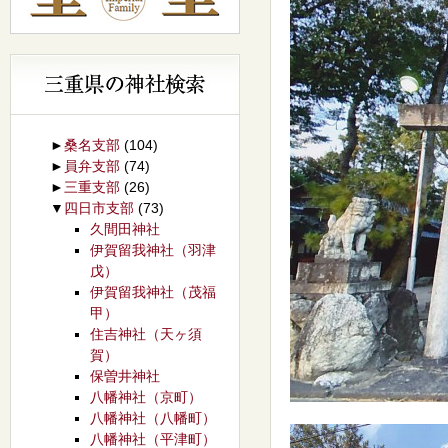
►
桑名支部
(104)
►
員弁支部
(74)
►
三重支部
(26)
▼
四日市支部
(73)
久間田神社
伊賀留我神社（羽津
戊）
伊賀留我神社（茂福
甲）
住吉神社（天ヶ須
賀）
保曽井神社
八幡神社（京町）
八幡神社（八幡町）
八幡神社（平津町）