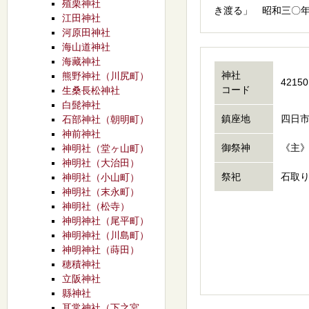
殖栗神社
き渡る」 昭和三〇
江田神社
河原田神社
海山道神社
海藏神社
神社
熊野神社（川尻町）
42150
コード
生桑長松神社
白髭神社
鎮座地
四日市
石部神社（朝明町）
神前神社
御祭神
《主
神明社（堂ヶ山町）
神明社（大治田）
祭祀
石取
神明社（小山町）
神明社（末永町）
神明社（松寺）
神明神社（尾平町）
神明神社（川島町）
神明神社（蒔田）
穂積神社
立阪神社
縣神社
耳常神社（下之宮