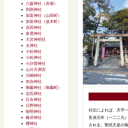
八阪神社（赤堀）
刑部神社
加富神社（山田町）
加富神社（波木町）
吉田神社
多度神社
大宮神明社
太神社
小杉神社
小松神社
小許曽神社
山分天満宮
川嶋神社
布自神社
御薗神社（御薗町）
志氐神社
日永神社
日野神社
社伝によれば、天平
朝明神社
椿岸神社
安貞元年（一二二九
櫻神社
される。聖武天皇の