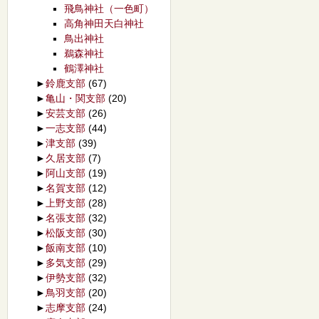
飛鳥神社（一色町）
高角神田天白神社
鳥出神社
鵜森神社
鶴澤神社
►
鈴鹿支部
(67)
►
亀山・関支部
(20)
►
安芸支部
(26)
►
一志支部
(44)
►
津支部
(39)
►
久居支部
(7)
►
阿山支部
(19)
►
名賀支部
(12)
►
上野支部
(28)
►
名張支部
(32)
►
松阪支部
(30)
►
飯南支部
(10)
►
多気支部
(29)
►
伊勢支部
(32)
►
鳥羽支部
(20)
►
志摩支部
(24)