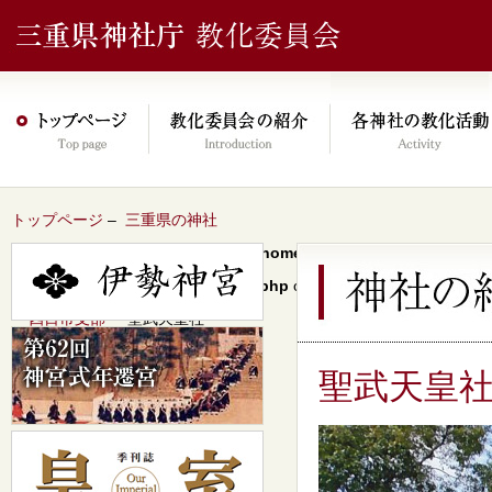
トップページ
–
三重県の神社
Warning
: Undefined array key 0 in
/home/xs046278/mie-jinjacho.or
content/themes/jinja2022/header.php
on line
64
–
四日市支部
– 聖武天皇社
聖武天皇