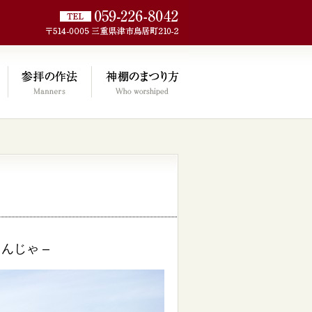
jp/wp/wp-
んじゃ –