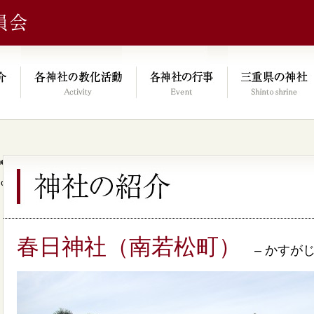
e/xs046278/mie-jinjacho.or.jp/public_html/kyoka.mie-jinjacho.or.
on line
64
春日神社（南若松町）
– かすがじ