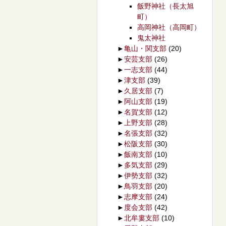
飯野神社（長太旭
町）
高岡神社（高岡町）
鬼太神社
►
亀山・関支部
(20)
►
安芸支部
(26)
►
一志支部
(44)
►
津支部
(39)
►
久居支部
(7)
►
阿山支部
(19)
►
名賀支部
(12)
►
上野支部
(28)
►
名張支部
(32)
►
松阪支部
(30)
►
飯南支部
(10)
►
多気支部
(29)
►
伊勢支部
(32)
►
鳥羽支部
(20)
►
志摩支部
(24)
►
度会支部
(42)
►
北牟婁支部
(10)