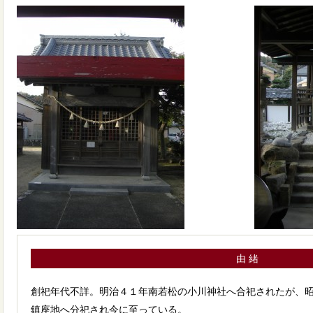
由 緒
創祀年代不詳。明治４１年南若松の小川神社へ合祀されたが、
鎮座地へ分祀され今に至っている。