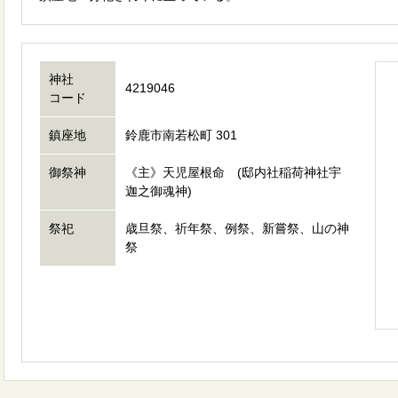
神社
4219046
コード
鎮座地
鈴鹿市南若松町 301
御祭神
《主》天児屋根命 (邸内社稲荷神社宇
迦之御魂神)
祭祀
歳旦祭、祈年祭、例祭、新嘗祭、山の神
祭