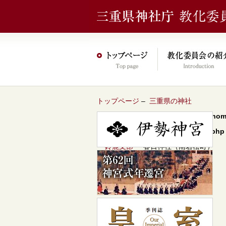
トップページ
–
三重県の神社
Warning
: Undefined array key 0 in
/hom
content/themes/jinja2022/header.php
–
鈴鹿支部
– 春日神社（南若松町）