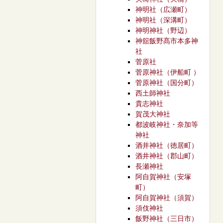
神明社（広瀬町）
神明社（深溝町）
神明神社（野辺）
神舘飯野髙市本多神
社
菅原社
菅原神社（伊船町 ）
菅原神社（国分町）
西土師神社
貴志神社
賀茂大神社
都波岐神社・奈加等
神社
酒井神社（徳居町）
酒井神社（郡山町）
長瀬神社
阿自賀神社（安塚
町）
阿自賀神社（須賀）
須伎神社
飯野神社（三日市）