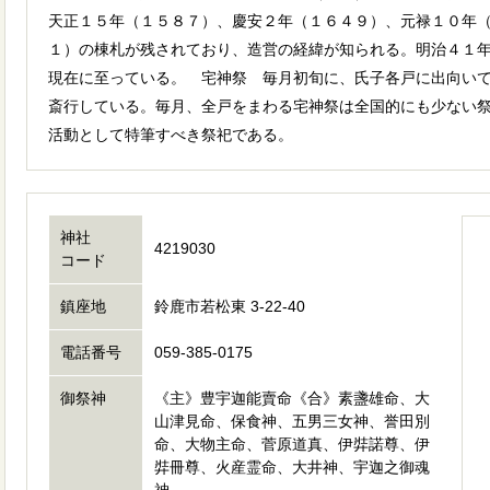
天正１５年（１５８７）、慶安２年（１６４９）、元禄１０年
１）の棟札が残されており、造営の経緯が知られる。明治４１
現在に至っている。 宅神祭 毎月初旬に、氏子各戸に出向い
斎行している。毎月、全戸をまわる宅神祭は全国的にも少ない
活動として特筆すべき祭祀である。
神社
4219030
コード
鎮座地
鈴鹿市若松東 3-22-40
電話番号
059-385-0175
御祭神
《主》豊宇迦能賣命《合》素盞雄命、大
山津見命、保食神、五男三女神、誉田別
命、大物主命、菅原道真、伊弉諾尊、伊
弉冊尊、火産霊命、大井神、宇迦之御魂