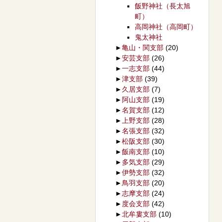
飯野神社（長太旭
町）
高岡神社（高岡町）
鬼太神社
►
亀山・関支部
(20)
►
安芸支部
(26)
►
一志支部
(44)
►
津支部
(39)
►
久居支部
(7)
►
阿山支部
(19)
►
名賀支部
(12)
►
上野支部
(28)
►
名張支部
(32)
►
松阪支部
(30)
►
飯南支部
(10)
►
多気支部
(29)
►
伊勢支部
(32)
►
鳥羽支部
(20)
►
志摩支部
(24)
►
度会支部
(42)
►
北牟婁支部
(10)