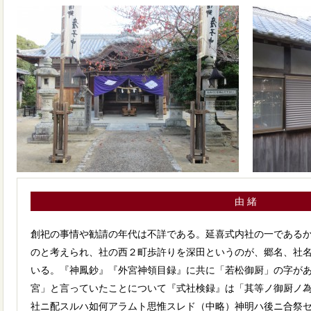
由 緒
創祀の事情や勧請の年代は不詳である。延喜式内社の一である
のと考えられ、社の西２町歩許りを深田というのが、郷名、社
いる。『神鳳鈔』『外宮神領目録』に共に「若松御厨」の字が
宮」と言っていたことについて『式社検録』は「其等ノ御厨ノ
社ニ配スルハ如何アラムト思惟スレド（中略）神明ハ後ニ合祭