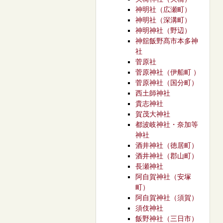
神明社（広瀬町）
神明社（深溝町）
神明神社（野辺）
神舘飯野髙市本多神
社
菅原社
菅原神社（伊船町 ）
菅原神社（国分町）
西土師神社
貴志神社
賀茂大神社
都波岐神社・奈加等
神社
酒井神社（徳居町）
酒井神社（郡山町）
長瀬神社
阿自賀神社（安塚
町）
阿自賀神社（須賀）
須伎神社
飯野神社（三日市）