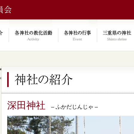
e/xs046278/mie-jinjacho.or.jp/public_html/kyoka.mie-jinjacho.or.
on line
64
深田神社
– ふかだじんじゃ –