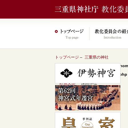
トップページ
–
三重県の神社
Warning
: Undefined array key 0 in
/hom
content/themes/jinja2022/header.php
–
鈴鹿支部
– 深田神社