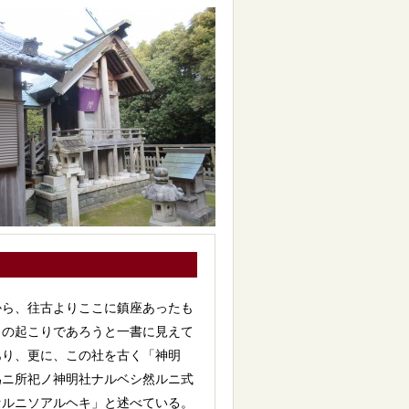
から、往古よりここに鎮座あったも
名の起こりであろうと一書に見えて
あり、更に、この社を古く「神明
為ニ所祀ノ神明社ナルベシ然ルニ式
セルニソアルヘキ」と述べている。