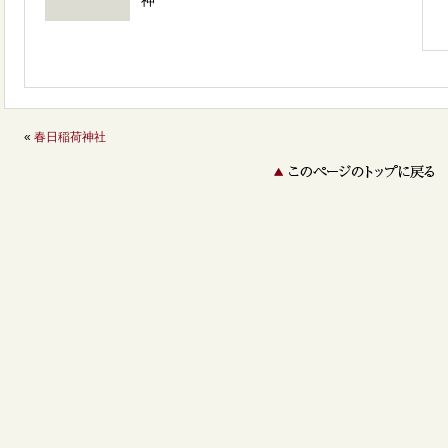
神
«
春日稲荷神社