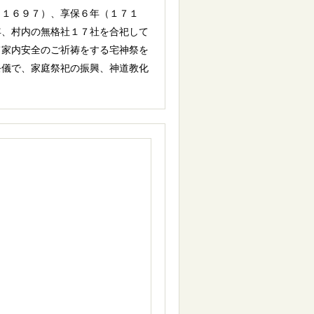
（１６９７）、享保６年（１７１
年、村内の無格社１７社を合祀して
て家内安全のご祈祷をする宅神祭を
祭儀で、家庭祭祀の振興、神道教化