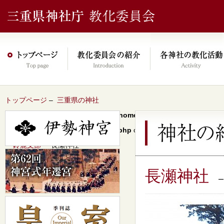
トップページ
–
三重県の神社
Warning
: Undefined array key 0 in
/home/xs046278/mie-jinjacho.or
content/themes/jinja2022/header.php
on line
64
–
鈴鹿支部
– 長瀬神社
長瀬神社
–