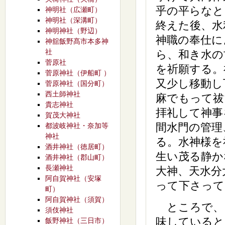
乎の平らなと
神明社（広瀬町）
神明社（深溝町）
終えた後、水
神明神社（野辺）
神職の奉仕に
神舘飯野髙市本多神
社
ら、和き水の
菅原社
を祈願する。
菅原神社（伊船町 ）
又少し移動し
菅原神社（国分町）
西土師神社
麻でもって祓
貴志神社
拝礼して神事
賀茂大神社
間水門の管理
都波岐神社・奈加等
神社
る。水神様を
酒井神社（徳居町）
生い茂る静か
酒井神社（郡山町）
長瀬神社
大神、天水分
阿自賀神社（安塚
って下さって
町）
阿自賀神社（須賀）
ところで、
須伎神社
味していると
飯野神社（三日市）