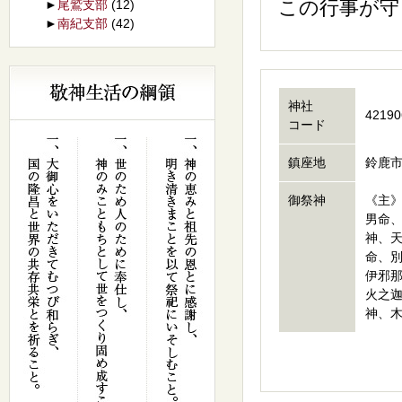
この行事が守
►
尾鷲支部
(12)
►
南紀支部
(42)
神社
42190
コード
鎮座地
鈴鹿市
御祭神
《主
男命
神、
命、
伊邪
火之
神、