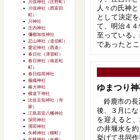
川俣神社（庄野町）
人々の氏神と
川俣神社（西富田
町）
として決定を
川神社
て、明治４４
庄内神社
至っている。
彌都加伎神社
忍山神社（道伯町）
であったとこ
愛宕神社（西条）
春日社（津賀町）
春日神社（南若松
町）
春日稲荷神社
服織神社
ゆまつり神
椿大神社
横道下神社
比佐豆知神社（寺
鈴鹿市の長
家）
後、３月にな
江島若宮八幡神社
を迎えると、
深田神社
濱田神社
の井堰水を約
矢椅神社（柳町）
挙げて共同作
矢椅神社（矢橋）