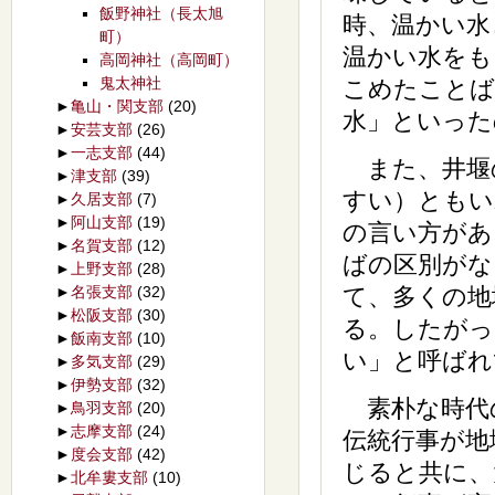
飯野神社（長太旭
時、温かい水
町）
温かい水をも
高岡神社（高岡町）
鬼太神社
こめたことば
►
亀山・関支部
(20)
水」といった
►
安芸支部
(26)
►
一志支部
(44)
また、井堰
►
津支部
(39)
すい）ともい
►
久居支部
(7)
►
阿山支部
(19)
の言い方があ
►
名賀支部
(12)
ばの区別がな
►
上野支部
(28)
►
名張支部
(32)
て、多くの地
►
松阪支部
(30)
る。したがっ
►
飯南支部
(10)
い」と呼ばれ
►
多気支部
(29)
►
伊勢支部
(32)
素朴な時代
►
鳥羽支部
(20)
►
志摩支部
(24)
伝統行事が地
►
度会支部
(42)
じると共に、
►
北牟婁支部
(10)