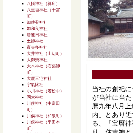
八幡神社（算所）
八重垣神社（十宮
町）
加佐登神社
加和良神社
勝速日神社
土師神社
夜夫多神社
大井神社（山辺町）
大御寶神社
大木神社（石薬師
町）
大鹿三宅神社
宇氣比社
当社の創祀に
小川神社（若松中）
が当社に当た
岡太神社
川俣神社（中富田
暦九年八月上
町）
内」とあり近
川俣神社（和泉町）
川俣神社（平田本
る。『宝暦神
町）
り、住吉神と