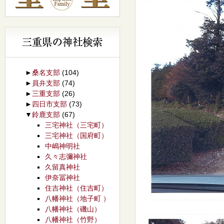
►
桑名支部
(104)
►
員弁支部
(74)
►
三重支部
(26)
►
四日市支部
(73)
▼
鈴鹿支部
(67)
三宅神社（三宅町）
三宅神社（国府町）
中嶋神明社
久々志彌神社
久留真神社
伊奈冨神社
住吉神社（住吉町）
八幡神社（地子町 ）
八幡神社（磯山）
八幡神社（竹野）