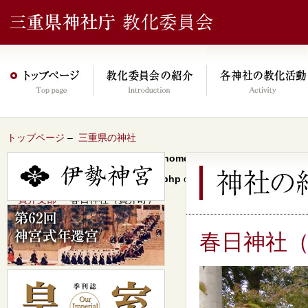
トップページ
–
三重県の神社
Warning
: Undefined array key 0 in
/home/xs046278/mie-jinjacho.or
content/themes/jinja2022/header.php
on line
64
–
員弁支部
– 春日神社（員弁町）
春日神社