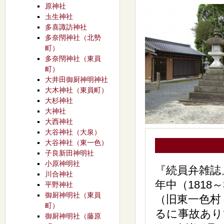
原神社
圡生神社
多喜諏訪神社
多奈閇神社（北勢
町）
多奈閇神社（東員
町）
大井田御厨神明神社
大木神社（東員町）
大杉神社
大神社
大西神社
大谷神社（大泉）
大谷神社（東一色）
子良新田神明社
小原神明社
『続員弁雑誌
川合神社
年中（181
平野神社
御厨神明社（東員
（旧東一色村
町）
るに事故あり
御厨神明社（藤原