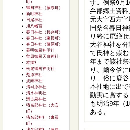
す。例祭9月
町）
御厨神社（藤原町）
弁郡郷土資料
新町神社
元大字西方字
日尾神社
旭八幡宮
国桑名春日神
春日神社（員弁町）
り終に廃絶せ
春日神社（東員町）
大谷神社を分
春日神社（藤原町）
暮明御厨神明社
て氏神と崇む
曽原御厨天白神社
年まで該社祭
本郷社
松尾御厨神明社
り、爾今俗に
楚原神社
り、俗に鹿谷
波羅神社
本社地に出で
清司原神社
清水神明社
動実に賞する
瀬古泉神社
も明治9年（
猪名部神社（大安
ある。
町）
猪名部神社（東員
町）
猪名部神社（藤原