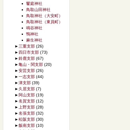
饗庭神社
鳥取山田神社
鳥取神社（大安町）
鳥取神社（東員町）
鳴谷神社
鴨神社
麻生神社
►
三重支部
(26)
►
四日市支部
(73)
►
鈴鹿支部
(67)
►
亀山・関支部
(20)
►
安芸支部
(26)
►
一志支部
(44)
►
津支部
(39)
►
久居支部
(7)
►
阿山支部
(19)
►
名賀支部
(12)
►
上野支部
(28)
►
名張支部
(32)
►
松阪支部
(30)
►
飯南支部
(10)