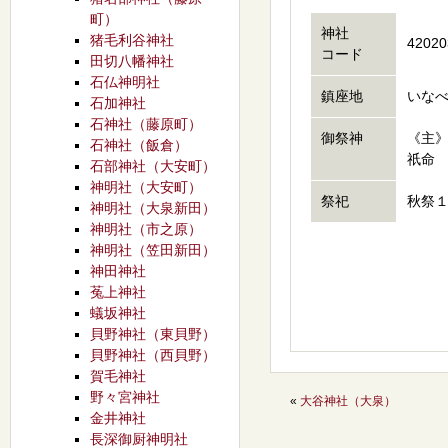
町）
神社
猪毛利谷神社
42020
コード
田切八幡神社
石仏神明社
鎮座地
いなべ
石加神社
石神社（藤原町）
御祭神
《主
石神社（飯倉）
祇命
石部神社（大安町）
神明社（大安町）
祭祀
秋祭
神明社（大泉新田）
神明社（市之原）
神明社（笠田新田）
神田神社
菟上神社
蟻坂神社
貝野神社（東貝野）
貝野神社（西貝野）
賀毛神社
野々宮神社
«
大谷神社（大泉）
金井神社
長深御厨神明社