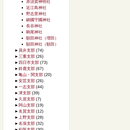
赤須賀神明社
近江島神社
野志里神社
鎭國守國神社
長谷神社
鞆尾神社
額田神社（増田）
額田神社（額田）
►
員弁支部
(74)
►
三重支部
(26)
►
四日市支部
(73)
►
鈴鹿支部
(67)
►
亀山・関支部
(20)
►
安芸支部
(26)
►
一志支部
(44)
►
津支部
(39)
►
久居支部
(7)
►
阿山支部
(19)
►
名賀支部
(12)
►
上野支部
(28)
►
名張支部
(32)
►
松阪支部
(30)