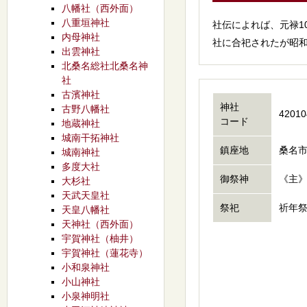
八幡社（西外面）
八重垣神社
社伝によれば、元禄1
内母神社
社に合祀されたが昭和
出雲神社
北桑名総社北桑名神
社
古濱神社
神社
古野八幡社
42010
コード
地蔵神社
城南干拓神社
鎮座地
桑名市
城南神社
多度大社
御祭神
《主
大杉社
天武天皇社
祭祀
祈年
天皇八幡社
天神社（西外面）
宇賀神社（柚井）
宇賀神社（蓮花寺）
小和泉神社
小山神社
小泉神明社