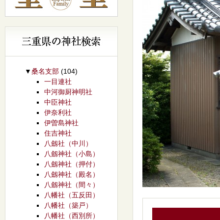
▼
桑名支部
(104)
一目連社
中河御厨神明社
中臣神社
伊奈利社
伊曽島神社
住吉神社
八劔社（中川）
八劔神社（小島）
八劔神社（押付）
八劔神社（殿名）
八劔神社（間々）
八幡社（五反田）
八幡社（築戸）
八幡社（西別所）