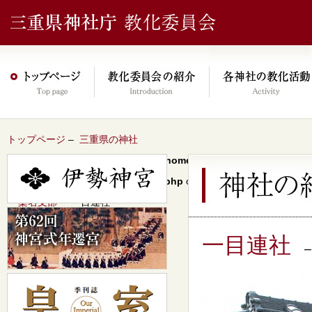
トップページ
–
三重県の神社
Warning
: Undefined array key 0 in
/home/xs046278/mie-jinjacho.or
content/themes/jinja2022/header.php
on line
64
–
桑名支部
– 一目連社
一目連社
–