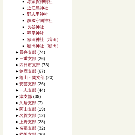
赤須賀神明社
近江島神社
野志里神社
鎭國守國神社
長谷神社
鞆尾神社
額田神社（増田）
額田神社（額田）
►
員弁支部
(74)
►
三重支部
(26)
►
四日市支部
(73)
►
鈴鹿支部
(67)
►
亀山・関支部
(20)
►
安芸支部
(26)
►
一志支部
(44)
►
津支部
(39)
►
久居支部
(7)
►
阿山支部
(19)
►
名賀支部
(12)
►
上野支部
(28)
►
名張支部
(32)
►
松阪支部
(30)