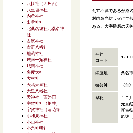
八幡社（西外面）
八重垣神社
創立不詳であるが桑名
内母神社
村内象光坊兵火にて
出雲神社
ある。大字播磨の氏
北桑名総社北桑名神
社
古濱神社
古野八幡社
地蔵神社
神社
42010
城南干拓神社
コード
城南神社
多度大社
鎮座地
桑名市
大杉社
天武天皇社
御祭神
《主
天皇八幡社
天神社（西外面）
祭祀
１０
宇賀神社（柚井）
元旦
宇賀神社（蓮花寺）
新嘗
小和泉神社
厄祓（
小山神社
小泉神明社