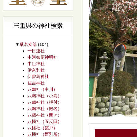
▼
桑名支部
(104)
一目連社
中河御厨神明社
中臣神社
伊奈利社
伊曽島神社
住吉神社
八劔社（中川）
八劔神社（小島）
八劔神社（押付）
八劔神社（殿名）
八劔神社（間々）
八幡社（五反田）
八幡社（築戸）
八幡社（西別所）