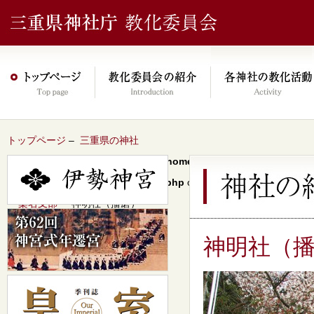
トップページ
–
三重県の神社
Warning
: Undefined array key 0 in
/home/xs046278/mie-jinjacho.or
content/themes/jinja2022/header.php
on line
64
–
桑名支部
– 神明社（播磨）
神明社（