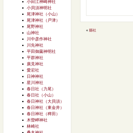
小田江神崎神社
小貝須神明社
尾津神社（小山）
尾津神社（戸津）
尾野神社
«
縣社
山神社
川中彦作神社
川先神社
平田御薗神明社
平群神社
廣見神社
愛宕社
日神神社
星川神社
春日社（力尾）
春日社（小山）
春日神社（大貝須）
春日神社（東金井）
春日神社（稗田）
木曽岬神社
林崎社
桑名神社